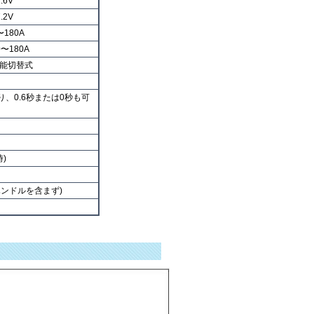
.6V
.2V
〜180A
0〜180A
能切替式
り、0.6秒または0秒も可
時)
(ハンドルを含まず)