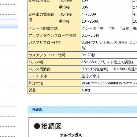
定格負荷電圧
TIG溶接
20V
17
手溶接
30V
27
定格出力電流範
TIG溶接
4〜300A
4
囲
手溶接
10〜250A
1
クレータ制御方式
クレータ「有」「無」「反復」機
アップ／ダウンスロープ時間
0.1〜5.0秒
ガスプリフロー時間
0.3秒(プリント板上の切替えによ
能)
ガスアフタフロー時間
3〜20秒
パルス幅
15〜85％(プリント板上で調整)
パルス周波数
0.5〜15(低速時) 10〜500(高速
トーチ冷却
空冷／水冷
外形寸法
W346mm×D555mm×H579mm
質量
43kg
接続図