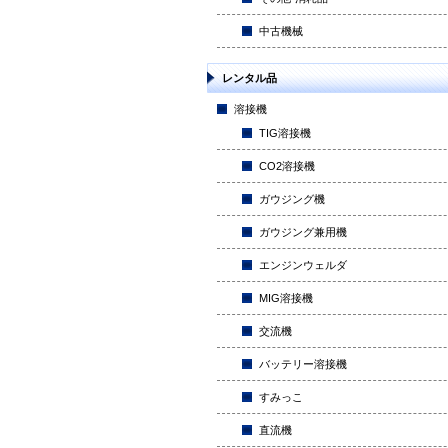
中古機械
レンタル品
溶接機
TIG溶接機
CO2溶接機
ガウジング機
ガウジング兼用機
エンジンウェルダ
MIG溶接機
交流機
バッテリー溶接機
すみっこ
直流機