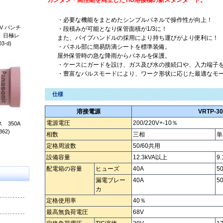
カンタン・高性能を両立したTIG溶接機の新スタンダード。
・必要な機能をまとめたシンプルパネルで操作性が向上！
V パンチ
・段積みが可能となり保管面積が1/3に！
） 日極レ
また、パイプハンドルの採用により持ち運びがより便利に！
3-d)
・パネル部に簡易防滴シートを標準装備。
屋外保管時の急な降雨からパネルを保護。
・ケースにガードを設け、ガス及び水の接続口や、入力端子
・豊富なパルスモードにより、ワーク形状に応じた最適なモ
仕様
溶接電源
VRTP-30
電源電圧
200/220V+-10％
 350A
362)
相数
三相
単
定格周波数
50/60共用
設備容量
12.3kVA以上
9
配電箱の容量
ヒューズ
40A
5
漏電ブレー
40A
5
カ
定格使用率
40％
最高無負荷電圧
68V