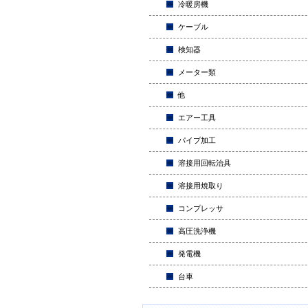
冷暖房機
ケーブル
検知器
メーター類
他
エアー工具
パイプ加工
溶接用回転治具
溶接用焼取り
コンプレッサ
高圧洗浄機
発電機
台車