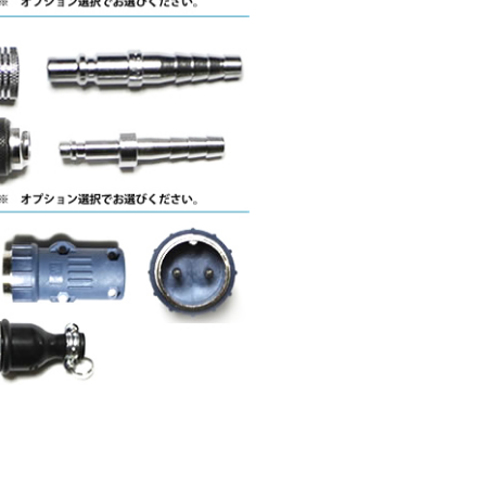
つき 直流 ｲﾝﾊﾞｰﾀｰ いんばーたー