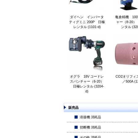
ダイヘン インバータ
亀倉精機 100
ティグミニ 200P 日極
ャー（8-20
レンタル (1101-d)
ンタル (320
オグラ 18V コードレ
CO2オリフィス
スパンチャー（6-20）
／500A (1
日極レンタル (3204-
d)
販売品
溶接機 消耗品
切断機 消耗品
その他 消耗品