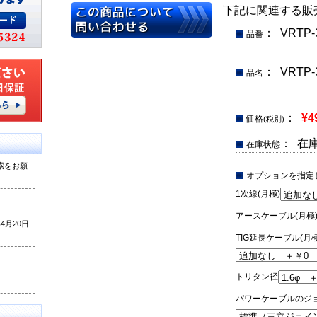
下記に関連する販
： VRTP-
品番
： VRTP
品名
：
¥4
価格
(税別)
： 在
在庫状態
索をお願
オプションを指定
1次線(月極)
アースケーブル(月極
月20日
TIG延長ケーブル(月極
トリタン径
パワーケーブルのジ