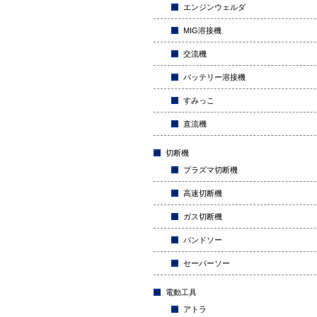
エンジンウェルダ
MIG溶接機
交流機
バッテリー溶接機
すみっこ
直流機
切断機
プラズマ切断機
高速切断機
ガス切断機
バンドソー
セーバーソー
電動工具
アトラ