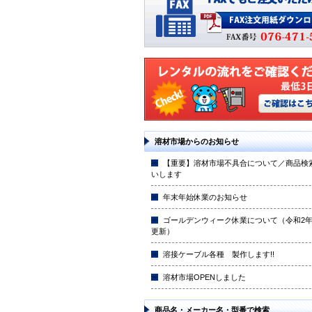
溶材市場からのお知らせ
【重要】溶材市場不具合について／商品検
いします
年末年始休業のお知らせ
ゴールデンウィーク休業について（令和2年4
更新）
溶接ケーブル各種 製作します!!
溶材市場OPENしました
商品名・メーカー名・型番で検索