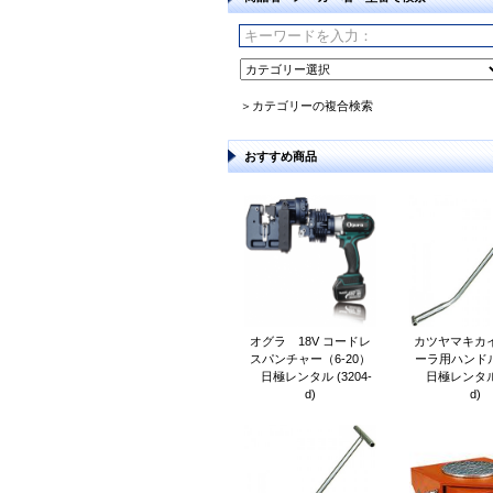
＞カテゴリーの複合検索
おすすめ商品
オグラ 18V コードレ
カツヤマキカイ
スパンチャー（6-20）
ーラ用ハンドル 
日極レンタル (3204-
日極レンタル (
d)
d)