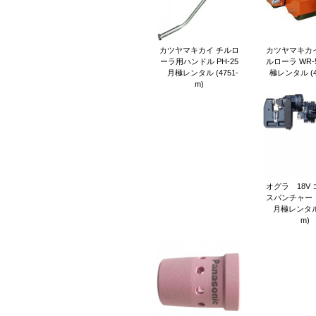
カツヤマキカイ チルロ
カツヤマキカイ
ーラ用ハンドル PH-25
ルローラ WR-
月極レンタル (4751-
極レンタル (47
m)
オグラ 18V
スパンチャー（
月極レンタル (
m)