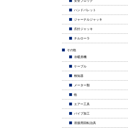
安全ブロック
ハンドパレット
ジャーナルジャッキ
爪付ジャッキ
チルローラ
その他
冷暖房機
ケーブル
検知器
メーター類
他
エアー工具
パイプ加工
溶接用回転治具