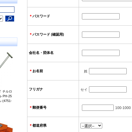
＊
パスワード
＊
パスワード (確認用)
会社名・団体名
＊
お名前
姓
フリガナ
セイ
 チルロ
PH-25
4751-
＊
郵便番号
100-1000
＊
都道府県