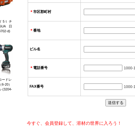
＊
市区郡町村
 5ｔ チ
5UA 日
＊
番地
02-d)
ビル名
＊
電話番号
1000-
 コードレ
6-20）
FAX番号
1000-
3204-
今すぐ、会員登録して、溶材の世界に入ろう！