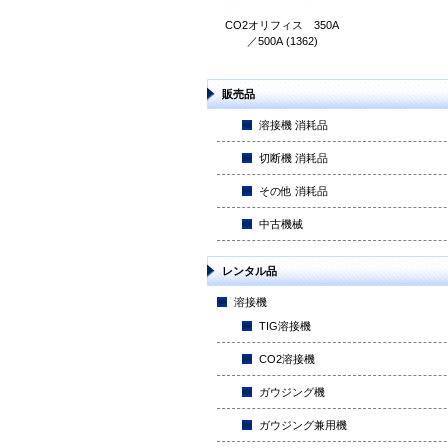
CO2オリフィス 350A
／500A (1362)
販売品
溶接機 消耗品
切断機 消耗品
その他 消耗品
中古機械
レンタル品
溶接機
TIG溶接機
CO2溶接機
ガウジング機
ガウジング兼用機