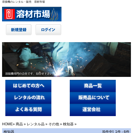
溶接機のレンタル・販売 溶材市場
HOME
»
商品
»
レンタル品
»
その他
»
検知器
»
検知器
[6件中] 1件 - 6件