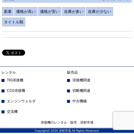
新着
価格が高い
価格が安い
在庫が多い
在庫が少ない
タイトル順
レンタル
販売品
TIG溶接機
溶接機関連
CO2溶接機
切断機関連
エンジンウェルダ
中古機械
交流機
溶接機のレンタル・販売 溶材市場
Copyright© 2026 溶材市場 All Rights Reserved.