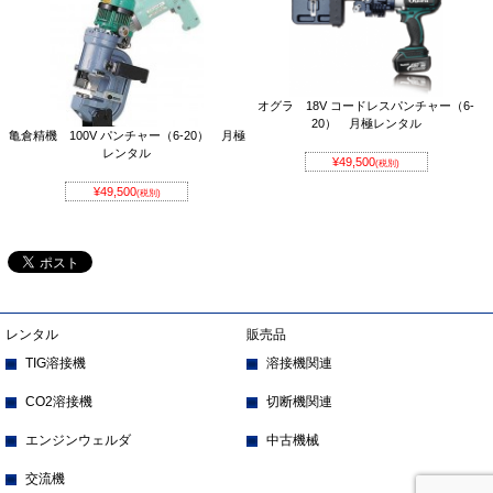
オグラ 18V コードレスパンチャー（6-
20） 月極レンタル
亀倉精機 100V パンチャー（6-20） 月極
レンタル
¥49,500
(税別)
¥49,500
(税別)
レンタル
販売品
TIG溶接機
溶接機関連
CO2溶接機
切断機関連
エンジンウェルダ
中古機械
交流機