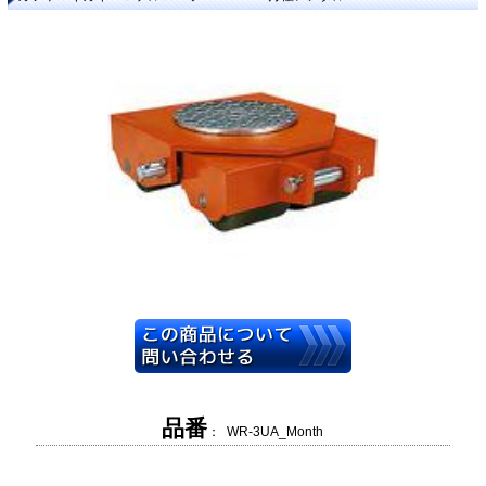
品番
： WR-3UA_Month