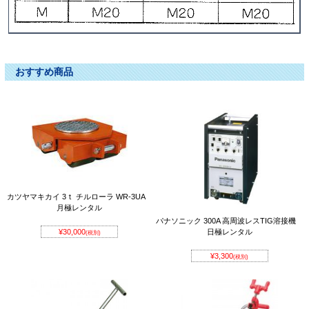
チルローラー ﾁﾙﾛｰﾗｰ ちるろーらー
おすすめ商品
カツヤマキカイ 3ｔ チルローラ WR-3UA
月極レンタル
パナソニック 300A 高周波レスTIG溶接機
¥30,000
日極レンタル
(税別)
¥3,300
(税別)