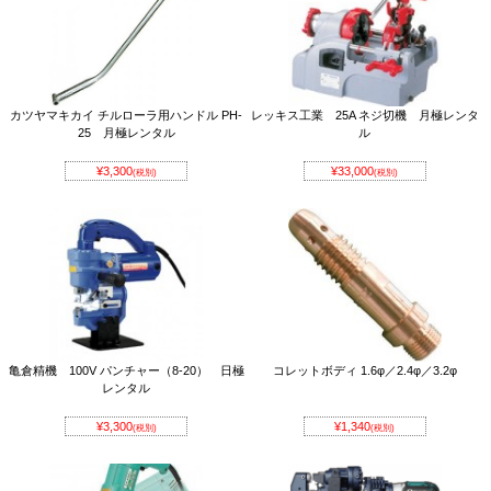
カツヤマキカイ チルローラ用ハンドル PH-
レッキス工業 25A ネジ切機 月極レンタ
25 月極レンタル
ル
¥3,300
¥33,000
(税別)
(税別)
亀倉精機 100V パンチャー（8-20） 日極
コレットボディ 1.6φ／2.4φ／3.2φ
レンタル
¥3,300
¥1,340
(税別)
(税別)