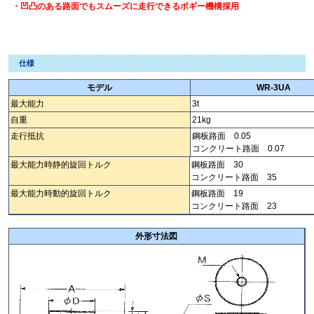
・凹凸のある路面でもスムーズに走行できるボギー機構採用
仕様
モデル
WR-3UA
最大能力
3t
自重
21kg
走行抵抗
鋼板路面 0.05
コンクリート路面 0.07
最大能力時静的旋回トルク
鋼板路面 30
コンクリート路面 35
最大能力時動的旋回トルク
鋼板路面 19
コンクリート路面 23
外形寸法図