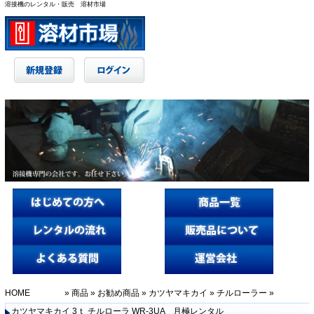
溶接機のレンタル・販売 溶材市場
HOME
»
商品
»
お勧め商品
»
カツヤマキカイ
»
チルローラー
»
カツヤマキカイ 3ｔ チルローラ WR-3UA 月極レンタル