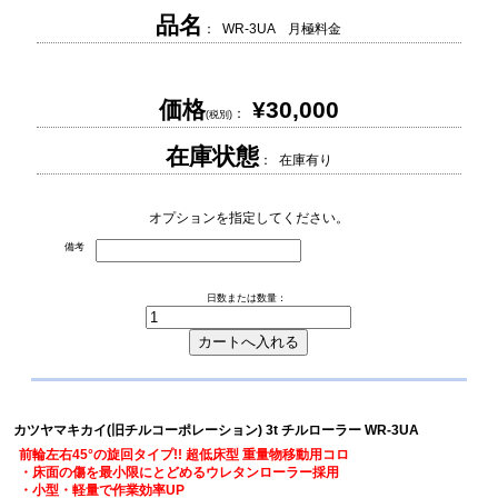
品名
： WR-3UA 月極料金
価格
¥30,000
：
(税別)
在庫状態
： 在庫有り
オプションを指定してください。
備考
日数または数量：
カツヤマキカイ(旧チルコーポレーション) 3t チルローラー WR-3UA
前輪左右45°の旋回タイプ!! 超低床型 重量物移動用コロ
・床面の傷を最小限にとどめるウレタンローラー採用
・小型・軽量で作業効率UP