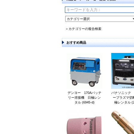
＞カテゴリーの複合検索
おすすめ商品
デンヨー 170Aバッテ
パナソニック 8
リー溶接機 日極レン
ープラズマ切
タル (6945-d)
極レンタル (21