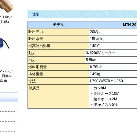
仕様
1.6φ／
(1168)
モデル
MTH-20
吐出圧力
20Mpa
吐出水量
15L/min
最高吐出温度
140℃
動力
3相200Vモーター
出力
5.5kw
燃料消費量
6.78L/h
V パンチ
本体重量
149kg
） 日極レ
3-d)
寸法
L790xW570ｘH860
付属品
・ガン8M
・高圧ホース10M
・給水ホース2M
・洗浄ノズル5種
温水高圧洗浄機 オンスイコウアツセンジョウキ ｵﾝｽｲｺｳｱﾂｾﾝｼﾞｮ