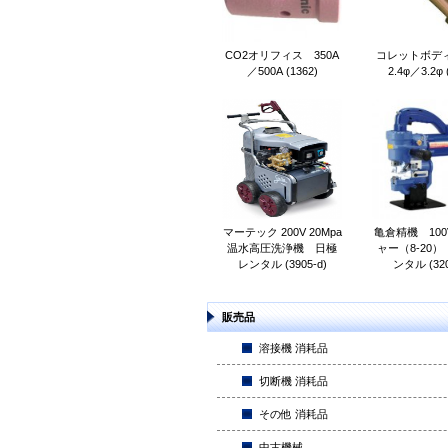
CO2オリフィス 350A
コレットボディ 
／500A (1362)
2.4φ／3.2φ 
マーテック 200V 20Mpa
亀倉精機 100
温水高圧洗浄機 日極
ャー（8-20
レンタル (3905-d)
ンタル (320
販売品
溶接機 消耗品
切断機 消耗品
その他 消耗品
中古機械