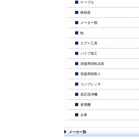
ケーブル
検知器
メーター類
他
エアー工具
パイプ加工
溶接用回転治具
溶接用焼取り
コンプレッサ
高圧洗浄機
発電機
台車
メーカー別