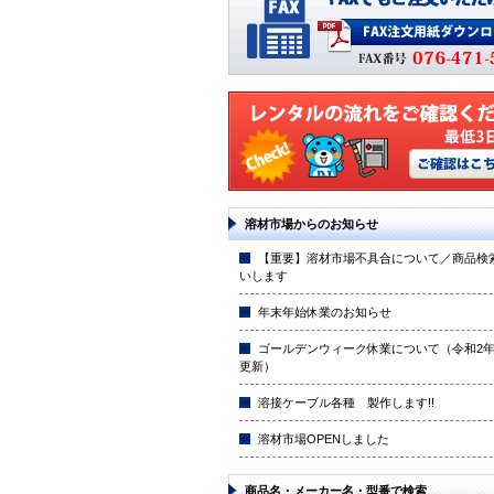
溶材市場からのお知らせ
【重要】溶材市場不具合について／商品検
いします
年末年始休業のお知らせ
ゴールデンウィーク休業について（令和2年4
更新）
溶接ケーブル各種 製作します!!
溶材市場OPENしました
商品名・メーカー名・型番で検索