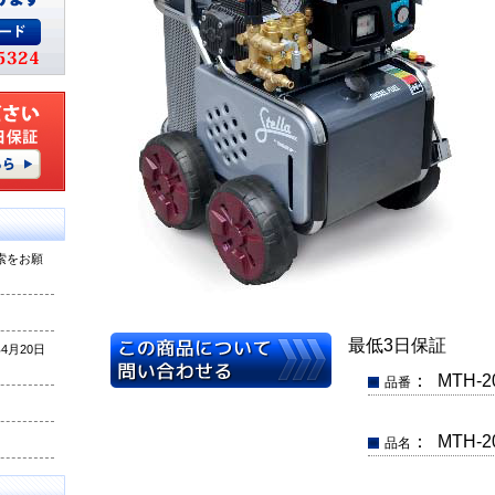
索をお願
最低3日保証
月20日
： MTH-2
品番
： MTH-
品名