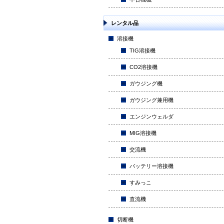
レンタル品
溶接機
TIG溶接機
CO2溶接機
ガウジング機
ガウジング兼用機
エンジンウェルダ
MIG溶接機
交流機
バッテリー溶接機
すみっこ
直流機
切断機