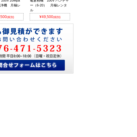
00V 20Mpa
亀倉精機 100V パンチャ
洗浄機 月極レ
ー（6-20） 月極レンタ
ル
,500
¥49,500
(税別)
(税別)