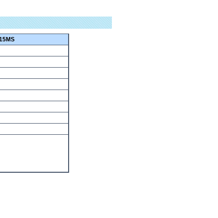
15MS
ｳｷ おんすいこうあつせんじょうき