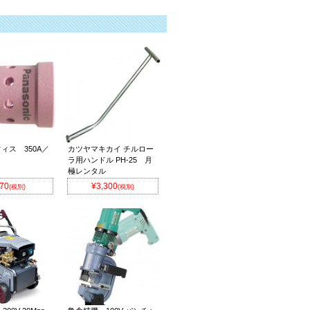
ィス 350A／
カツヤマキカイ チルロー
ラ用ハンドル PH-25 月
極レンタル
70
¥3,300
(税別)
(税別)