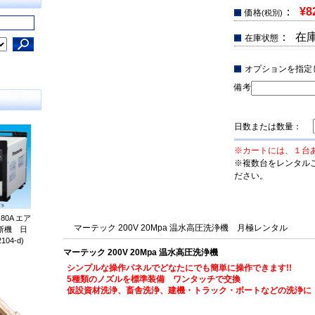
：
¥8
価格
(税別)
： 在
在庫状態
オプションを指定
備考
日数または数量：
※カートには、１台
※複数台をレンタル
ださい。
0A エア
マーテック 200V 20Mpa 温水高圧洗浄機 月極レンタル
断機 日
04-d)
マーテック 200V 20Mpa 温水高圧洗浄機
シンプルな操作パネルでどなたにでも簡単に操作できます!!
5種類のノズルを標準装備 ワンタッチで交換
仮設資材洗浄、畜舎洗浄、建機・トラック・ボートなどの洗浄に