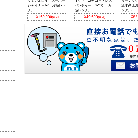
ケミカル山本 スーパー
オグラ 18V コードレス
マーテック 2
シャイナーA2 月極レン
パンチャー（6-20） 月
温水高圧
タル
極レンタル
ンタル
¥150,000
¥49,500
¥82
(税別)
(税別)