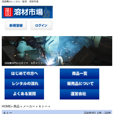
溶接機のレンタル・販売 溶材市場
HOME
»
商品
»
メーカー
»
キトー
»
キトー
[24件中] 1件 - 10件