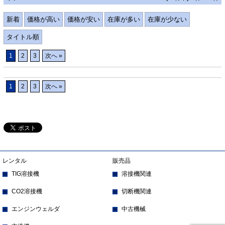
新着
価格が高い
価格が安い
在庫が多い
在庫が少ない
タイトル順
1
2
3
次へ »
1
2
3
次へ »
レンタル
販売品
TIG溶接機
溶接機関連
CO2溶接機
切断機関連
エンジンウェルダ
中古機械