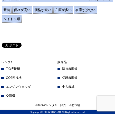
新着
価格が高い
価格が安い
在庫が多い
在庫が少ない
タイトル順
レンタル
販売品
TIG溶接機
溶接機関連
CO2溶接機
切断機関連
エンジンウェルダ
中古機械
交流機
溶接機のレンタル・販売 溶材市場
Copyright© 2026 溶材市場 All Rights Reserved.