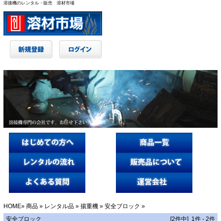
溶接機のレンタル・販売 溶材市場
HOME
»
商品
»
レンタル品
»
揚重機
»
安全ブロック
»
安全ブロック
[2件中] 1件 - 2件