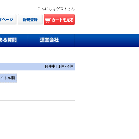
こんにちはゲストさん
[4件中] 1件 - 4件
イトル順