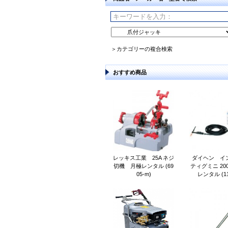
＞カテゴリーの複合検索
おすすめ商品
レッキス工業 25A ネジ
ダイヘン イ
切機 月極レンタル (69
ティグミニ 20
05-m)
レンタル (11