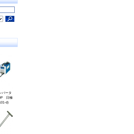
ンバータ
0P 日極
01-d)