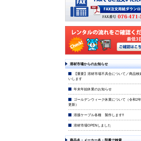
溶材市場からのお知らせ
【重要】溶材市場不具合について／商品検
いします
年末年始休業のお知らせ
ゴールデンウィーク休業について（令和2年4
更新）
溶接ケーブル各種 製作します!!
溶材市場OPENしました
商品名・メーカー名・型番で検索