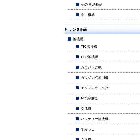
その他 消耗品
中古機械
レンタル品
溶接機
TIG溶接機
CO2溶接機
ガウジング機
ガウジング兼用機
エンジンウェルダ
MIG溶接機
交流機
バッテリー溶接機
すみっこ
直流機