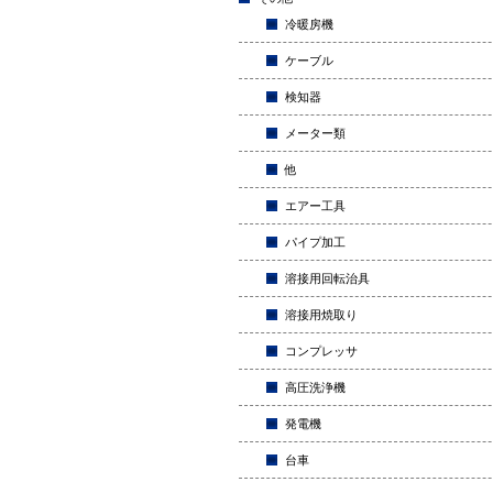
冷暖房機
ケーブル
検知器
メーター類
他
エアー工具
パイプ加工
溶接用回転治具
溶接用焼取り
コンプレッサ
高圧洗浄機
発電機
台車