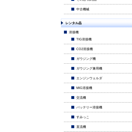
中古機械
レンタル品
溶接機
TIG溶接機
CO2溶接機
ガウジング機
ガウジング兼用機
エンジンウェルダ
MIG溶接機
交流機
バッテリー溶接機
すみっこ
直流機