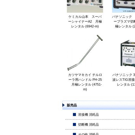
ケミカル山本 スーパ
パナソニック 8
ーシャイナーA2 月極
ープラズマ切
レンタル (6942-m)
極レンタル (21
カツヤマキカイ チルロ
パナソニック 3
ーラ用ハンドル PH-25
波レスTIG溶
月極レンタル (4751-
レンタル (11
m)
販売品
溶接機 消耗品
切断機 消耗品
その他 消耗品