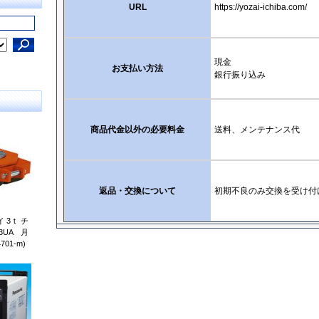
URL
https://yozai-ichiba.com/
現金
お支払い方法
銀行振り込み
商品代金以外の必要料金
送料、メンテナンス代
返品・交換について
初期不良のみ交換を受け付
 3ｔ チ
3UA 月
01-m)