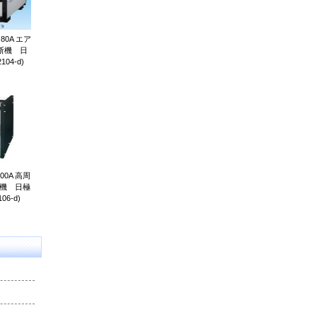
0A エア
断機 日
04-d)
00A 高周
接機 日極
06-d)