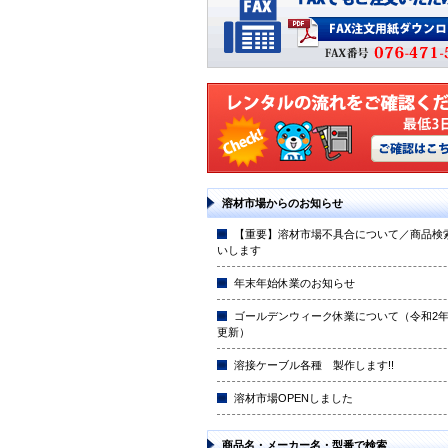
溶材市場からのお知らせ
【重要】溶材市場不具合について／商品検
いします
年末年始休業のお知らせ
ゴールデンウィーク休業について（令和2年4
更新）
溶接ケーブル各種 製作します!!
溶材市場OPENしました
商品名・メーカー名・型番で検索