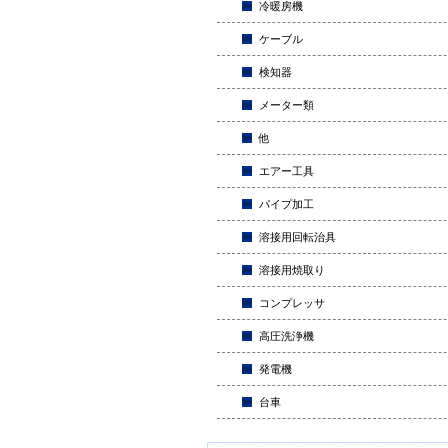
冷暖房機
ケーブル
検知器
メーター類
他
エアー工具
パイプ加工
溶接用回転治具
溶接用焼取り
コンプレッサ
高圧洗浄機
発電機
台車