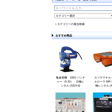
＞カテゴリーの複合検索
おすすめ商品
亀倉精機 100V パンチ
カツヤマキカイ
ャー（8-20） 日極レ
ルローラ WR-
ンタル (3203-d)
極レンタル (47