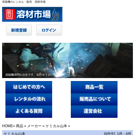
溶接機のレンタル・販売 溶材市場
HOME
»
商品
»
メーカー
»
ケミカル山本
»
ケミカル山本
[4件中] 1件 - 4件