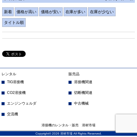
新着
価格が高い
価格が安い
在庫が多い
在庫が少ない
タイトル順
レンタル
販売品
TIG溶接機
溶接機関連
CO2溶接機
切断機関連
エンジンウェルダ
中古機械
交流機
溶接機のレンタル・販売 溶材市場
Copyright© 2026 溶材市場 All Rights Reserved.