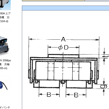
0A エア
断機 日
04-d)
 20Mpa
機 月極
05-m)
V パンチ