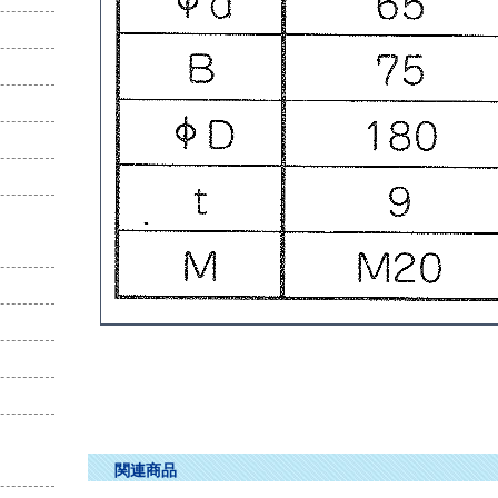
チルローラー ﾁﾙﾛｰﾗｰ ちるろーらー
関連商品