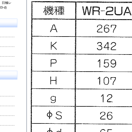
） 日極レ
3-d)