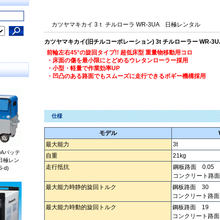
カツヤマキカイ 3ｔ チルローラ WR-3UA 日極レンタル
カツヤマキカイ(旧チルコーポレーション) 3t チルローラー WR-3U
前輪左右45°の旋回タイプ!! 超低床型 重量物移動用コロ
・床面の傷を最小限にとどめるウレタンローラー採用
・小型・軽量で作業効率UP
・凹凸のある路面でもスムーズに走行できるボギー機構採用
仕様
モデル
最大能力
3t
0Aバッテ
自重
21kg
日極レン
走行抵抗
鋼板路面 0.05
-d)
コンクリート路面 
最大能力時静的旋回トルク
鋼板路面 30
コンクリート路面
最大能力時動的旋回トルク
鋼板路面 19
コンクリート路面