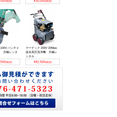
,500
¥30,000
(税別)
(税別)
100V パンチャ
マーテック 200V 20Mpa
0） 月極レンタ
温水高圧洗浄機 月極レ
ンタル
,500
¥82,500
(税別)
(税別)