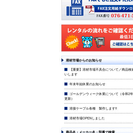
溶材市場からのお知らせ
【重要】溶材市場不具合について／商品検
いします
年末年始休業のお知らせ
ゴールデンウィーク休業について（令和2年4
更新）
溶接ケーブル各種 製作します!!
溶材市場OPENしました
商品名・メーカー名・型番で検索