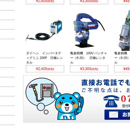
¥2,000
¥3,300
¥49
(税別)
(税別)
ダイヘン インバータテ
亀倉精機 100V パンチャ
亀倉精機 
ィグミニ 200P 日極レン
ー（8-20） 日極レンタ
ー（6-2
タル
ル
ル
¥2,400
¥3,300
¥49
(税別)
(税別)