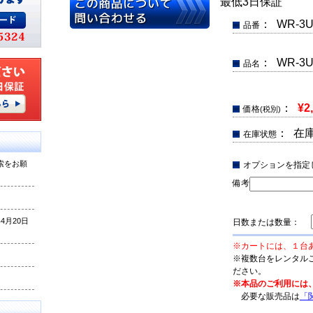
最低3日保証
： WR-3U
品番
： WR-
品名
：
¥2
価格
(税別)
： 在
在庫状態
索をお願
オプションを指定
備考
月20日
日数または数量：
※カートには、１台
※複数台をレンタル
ださい。
※本品のご利用には
必要な販売品は
「