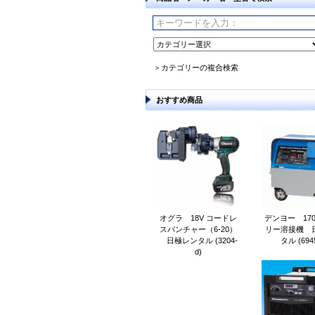
＞カテゴリーの複合検索
おすすめ商品
オグラ 18V コードレ
デンヨー 17
スパンチャー（6-20）
リー溶接機 
日極レンタル (3204-
タル (6945
d)