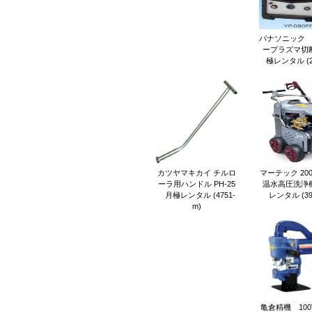
パナソニック 8
ープラズマ切
極レンタル (21
カツヤマキカイ チルロ
マーテック 200V
ーラ用ハンドル PH-25
温水高圧洗浄
月極レンタル (4751-
レンタル (39
m)
亀倉精機 100