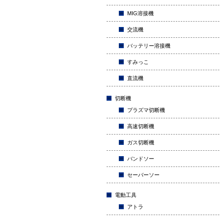
MIG溶接機
交流機
バッテリー溶接機
すみっこ
直流機
切断機
プラズマ切断機
高速切断機
ガス切断機
バンドソー
セーバーソー
電動工具
アトラ