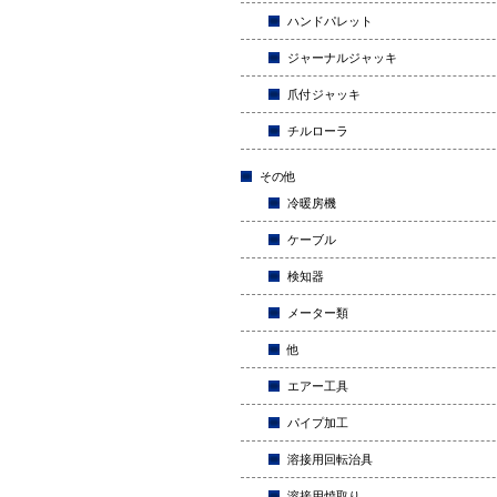
ハンドパレット
ジャーナルジャッキ
爪付ジャッキ
チルローラ
その他
冷暖房機
ケーブル
検知器
メーター類
他
エアー工具
パイプ加工
溶接用回転治具
溶接用焼取り