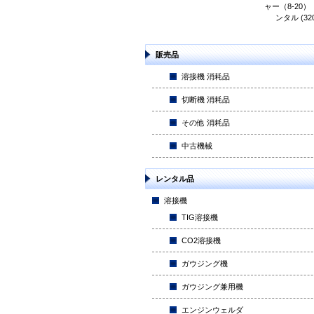
ャー（8-20
ンタル (320
販売品
溶接機 消耗品
切断機 消耗品
その他 消耗品
中古機械
レンタル品
溶接機
TIG溶接機
CO2溶接機
ガウジング機
ガウジング兼用機
エンジンウェルダ