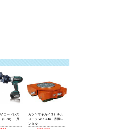
8V コードレス
カツヤマキカイ 3ｔ チル
（6-20） 月
ローラ WR-3UA 月極レ
ル
ンタル