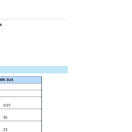
A
WR-3UA
0.07
 35
 23