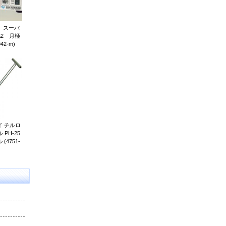
 スーパ
2 月極
42-m)
 チルロ
PH-25
4751-