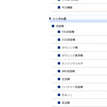
中古機械
レンタル品
溶接機
TIG溶接機
CO2溶接機
ガウジング機
ガウジング兼用機
エンジンウェルダ
MIG溶接機
交流機
バッテリー溶接機
すみっこ
直流機