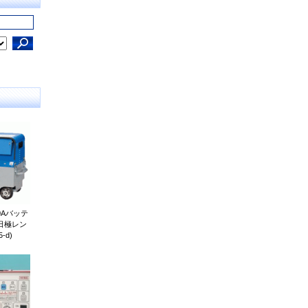
0Aバッテ
日極レン
-d)