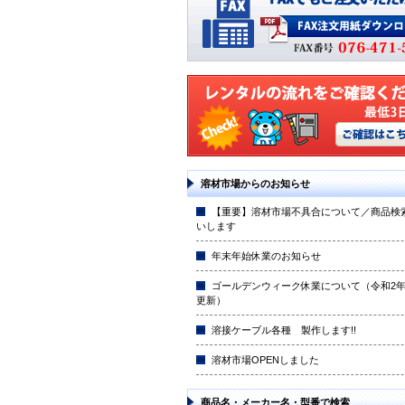
溶材市場からのお知らせ
【重要】溶材市場不具合について／商品検
いします
年末年始休業のお知らせ
ゴールデンウィーク休業について（令和2年4
更新）
溶接ケーブル各種 製作します!!
溶材市場OPENしました
商品名・メーカー名・型番で検索