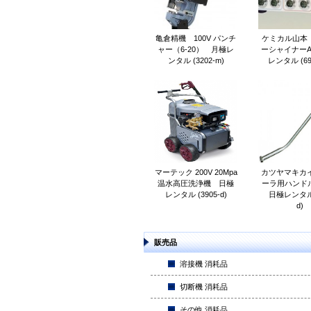
亀倉精機 100V パンチ
ケミカル山本
ャー（6-20） 月極レ
ーシャイナーA
ンタル (3202-m)
レンタル (69
マーテック 200V 20Mpa
カツヤマキカイ
温水高圧洗浄機 日極
ーラ用ハンドル 
レンタル (3905-d)
日極レンタル (
d)
販売品
溶接機 消耗品
切断機 消耗品
その他 消耗品