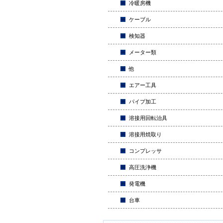
冷暖房機
ケーブル
検知器
メーター類
他
エアー工具
パイプ加工
溶接用回転治具
溶接用焼取り
コンプレッサ
高圧洗浄機
発電機
台車