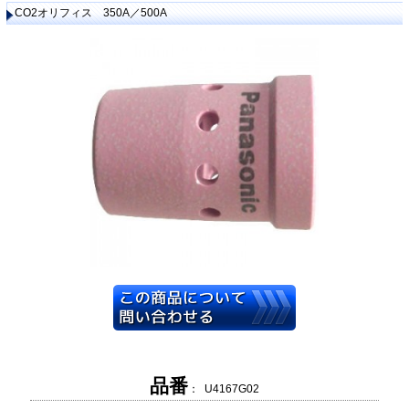
CO2オリフィス 350A／500A
品番
： U4167G02