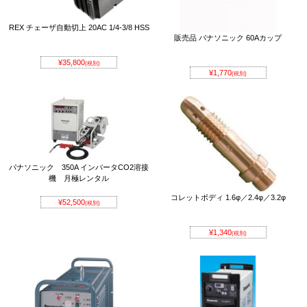
REX チェーザ自動切上 20AC 1/4-3/8 HSS
販売品 パナソニック 60Aカップ
¥35,800
(税別)
¥1,770
(税別)
パナソニック 350A インバータCO2溶接
機 月極レンタル
コレットボディ 1.6φ／2.4φ／3.2φ
¥52,500
(税別)
¥1,340
(税別)