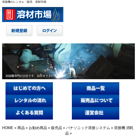
溶接機のレンタル・販売 溶材市場
HOME
»
商品
»
お勧め商品
»
販売品
»
パナソニック溶接システム
»
溶接機 消耗
品
»