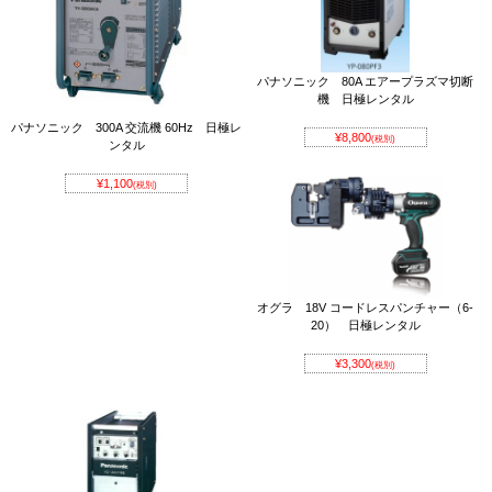
パナソニック 80A エアープラズマ切断
機 日極レンタル
パナソニック 300A 交流機 60Hz 日極レ
¥8,800
(税別)
ンタル
¥1,100
(税別)
オグラ 18V コードレスパンチャー（6-
20） 日極レンタル
¥3,300
(税別)