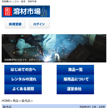
溶接機のレンタル・販売 溶材市場
HOME
»
商品
»
販売品
»
販売品
[59件中] 1件 - 10件