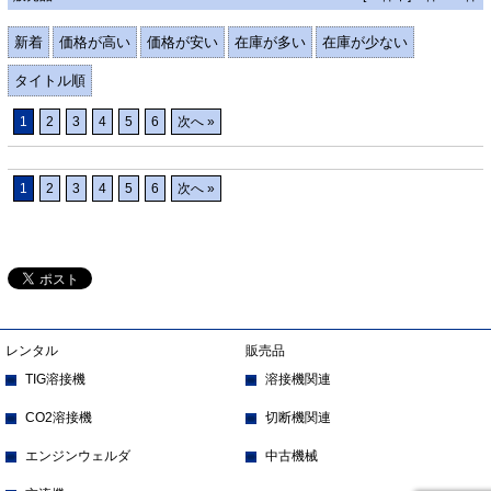
新着
価格が高い
価格が安い
在庫が多い
在庫が少ない
タイトル順
1
2
3
4
5
6
次へ »
1
2
3
4
5
6
次へ »
レンタル
販売品
TIG溶接機
溶接機関連
CO2溶接機
切断機関連
エンジンウェルダ
中古機械