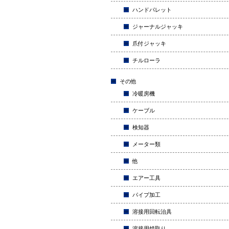
ハンドパレット
ジャーナルジャッキ
爪付ジャッキ
チルローラ
その他
冷暖房機
ケーブル
検知器
メーター類
他
エアー工具
パイプ加工
溶接用回転治具
溶接用焼取り