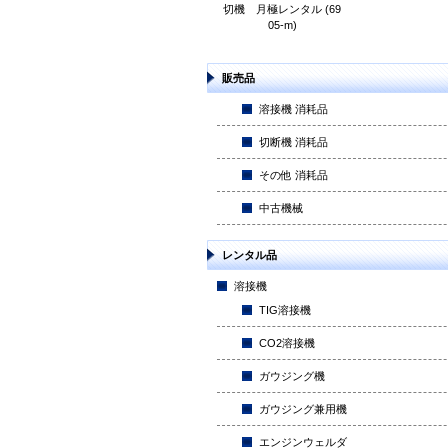
切機 月極レンタル (69
05-m)
販売品
溶接機 消耗品
切断機 消耗品
その他 消耗品
中古機械
レンタル品
溶接機
TIG溶接機
CO2溶接機
ガウジング機
ガウジング兼用機
エンジンウェルダ