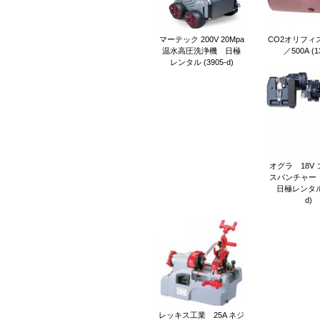
マーテック 200V 20Mpa
CO2オリフィス
温水高圧洗浄機 日極
／500A (1
レンタル (3905-d)
オグラ 18V
スパンチャー（
日極レンタル (
d)
レッキス工業 25A ネジ