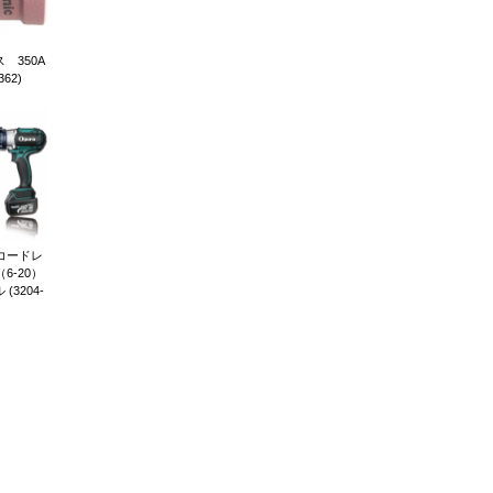
 350A
362)
 コードレ
6-20）
3204-