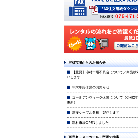
溶材市場からのお知らせ
【重要】溶材市場不具合について／商品検
いします
年末年始休業のお知らせ
ゴールデンウィーク休業について（令和2年4
更新）
溶接ケーブル各種 製作します!!
溶材市場OPENしました
商品名・メーカー名・型番で検索