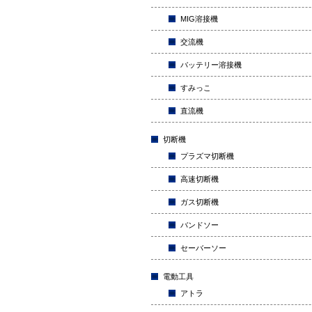
MIG溶接機
交流機
バッテリー溶接機
すみっこ
直流機
切断機
プラズマ切断機
高速切断機
ガス切断機
バンドソー
セーバーソー
電動工具
アトラ