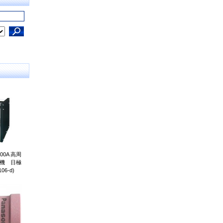
00A 高周
接機 日極
06-d)