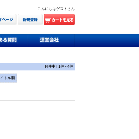
こんにちはゲストさん
[4件中] 1件 - 4件
イトル順