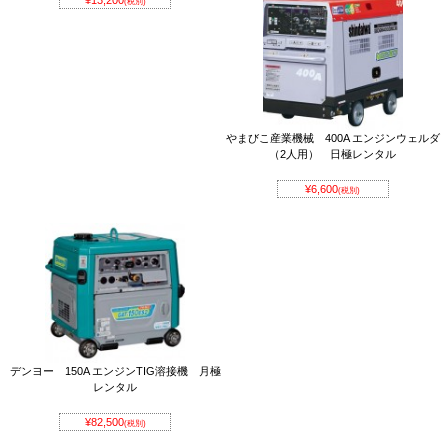
(税別)
やまびこ産業機械 400A エンジンウェルダ
（2人用） 日極レンタル
¥6,600
(税別)
デンヨー 150A エンジンTIG溶接機 月極
レンタル
¥82,500
(税別)