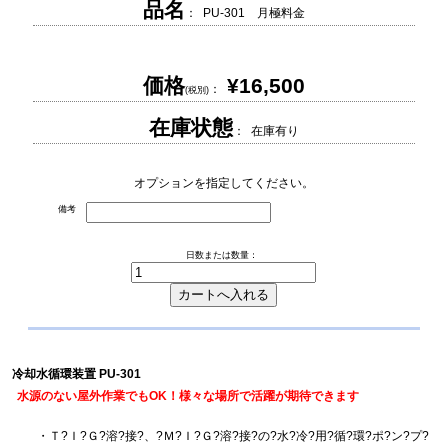
品名
： PU-301 月極料金
価格
¥16,500
：
(税別)
在庫状態
： 在庫有り
オプションを指定してください。
備考
日数または数量：
冷却水循環装置 PU-301
水源のない屋外作業でもOK！様々な場所で活躍が期待できます
・Ｔ?Ｉ?Ｇ?溶?接?、?Ｍ?Ｉ?Ｇ?溶?接?の?水?冷?用?循?環?ポ?ン?プ?