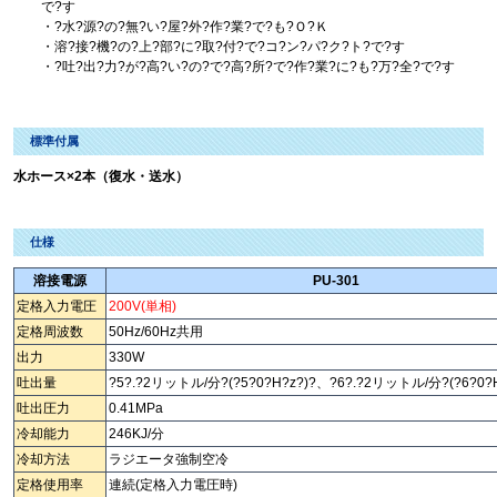
で?す
・?水?源?の?無?い?屋?外?作?業?で?も?Ｏ?Ｋ
・溶?接?機?の?上?部?に?取?付?で?コ?ン?パ?ク?ト?で?す
・?吐?出?力?が?高?い?の?で?高?所?で?作?業?に?も?万?全?で?す
標準付属
水ホース×2本（復水・送水）
仕様
溶接電源
PU-301
定格入力電圧
200V(単相)
定格周波数
50Hz/60Hz共用
出力
330W
吐出量
?5?.?2リットル/分?(?5?0?H?z?)?、?6?.?2リットル/分?(?6?0?H
吐出圧力
0.41MPa
冷却能力
246KJ/分
冷却方法
ラジエータ強制空冷
定格使用率
連続(定格入力電圧時)