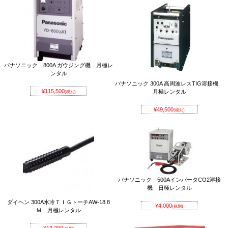
パナソニック 800A ガウジング機 月極レ
ンタル
パナソニック 300A 高周波レスTIG溶接機
¥115,500
月極レンタル
(税別)
¥49,500
(税別)
パナソニック 500AインバータCO2溶接
機 日極レンタル
ダイヘン 300A水冷ＴＩＧトーチAW-18 8
¥4,000
(税別)
Ｍ 月極レンタル
¥13,200