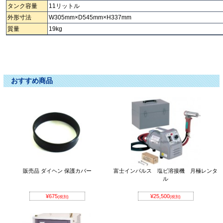
タンク容量
11リットル
外形寸法
W305mm×D545mm×H337mm
質量
19kg
ＴＩＧ TIG ティグ ﾃｨｸﾞ てぃぐ 水冷タンク 水冷ﾀﾝｸ すいれいたんく すいれいた
んく
おすすめ商品
販売品 ダイヘン 保護カバー
富士インパルス 塩ビ溶接機 月極レンタ
ル
¥675
¥25,500
(税別)
(税別)