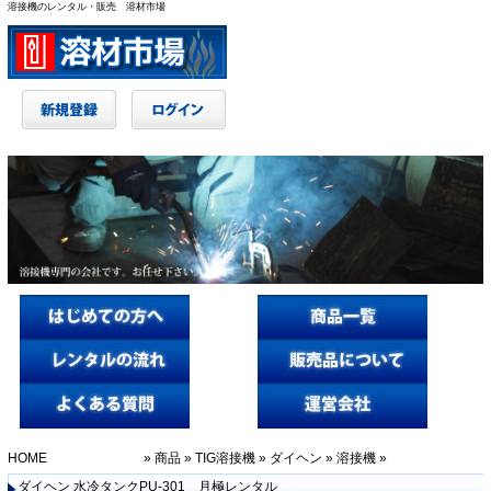
溶接機のレンタル・販売 溶材市場
HOME
»
商品
»
TIG溶接機
»
ダイヘン
»
溶接機
»
ダイヘン 水冷タンクPU-301 月極レンタル