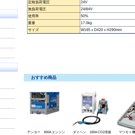
定格負荷電圧
24V
無負荷電圧
24/84V
使用率
50%
重量
17.0kg
サイズ
W195ｘD420ｘH290mm
インバーター直流溶接機 ｲﾝﾊﾞｰﾀｰ直流溶接機 いんばーたー直流
直流機 チョクリュウキ ﾁｮｸﾘｭｳｷ ちょくりゅうき ヨウセツキ ﾖｳｾﾂｷ
おすすめ商品
デンヨー 400A エンジン
ダイヘン 180A CO2溶接
マツモト機