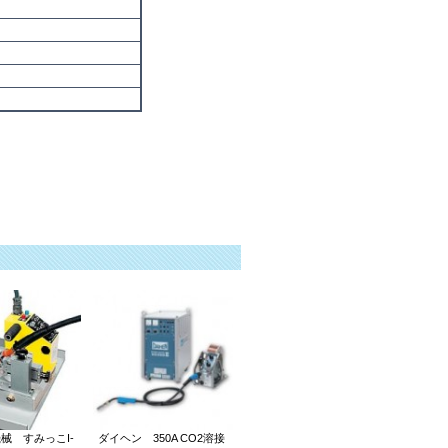
溶接機 いんばーたーちょくりゅうようせつき
械 すみっこI-
ダイヘン 350A CO2溶接