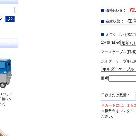
：
¥2
価格
(税別)
： 在
在庫状態
オプションを指定
1次線(日極)
アースケーブル(日極
ホルダーケーブル(日
備考
0Aバッテ
日数または数量：
日極レン
-d)
※カートには、１台
※複数台をレンタル
ださい。