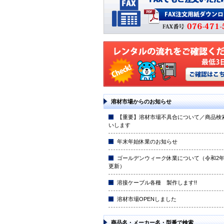
溶材市場からのお知らせ
【重要】溶材市場不具合について／商品検
いします
年末年始休業のお知らせ
ゴールデンウィーク休業について（令和2年4
更新）
溶接ケーブル各種 製作します!!
溶材市場OPENしました
商品名・メーカー名・型番で検索