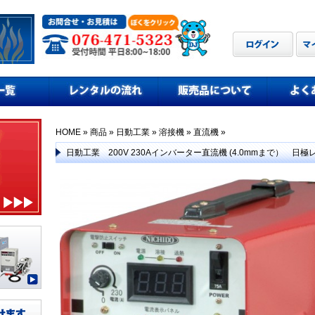
HOME
»
商品
»
日動工業
»
溶接機
»
直流機
»
日動工業 200V 230Aインバーター直流機 (4.0mmまで） 日極