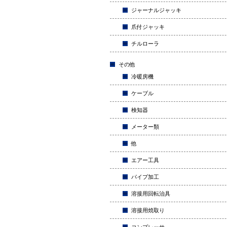
ジャーナルジャッキ
爪付ジャッキ
チルローラ
その他
冷暖房機
ケーブル
検知器
メーター類
他
エアー工具
パイプ加工
溶接用回転治具
溶接用焼取り