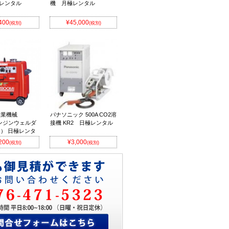
レンタル
機 月極レンタル
400
¥45,000
(税別)
(税別)
産業機械
パナソニック 500A CO2溶
 エンジンウェルダ
接機 KR2 日極レンタル
） 日極レンタ
200
¥3,000
(税別)
(税別)