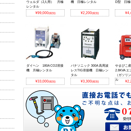
ウェルダ（2人用） 月極
機 日極レンタル
D型 日極
レンタル
¥99,000
¥2,200
¥4,
(税別)
(税別)
ダイヘン 180A CO2溶接
パナソニック 300A 高周波
やまびこ
機 月極レンタル
レスTIG溶接機 日極レン
2.8KVA
タル
（ガソリン
ル
¥33,000
¥3,300
¥2,
(税別)
(税別)