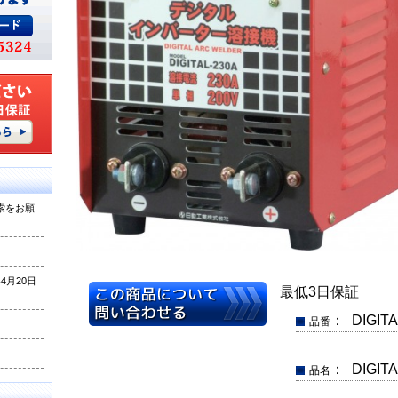
索をお願
月20日
最低3日保証
： DIGITA
品番
： DIGI
品名