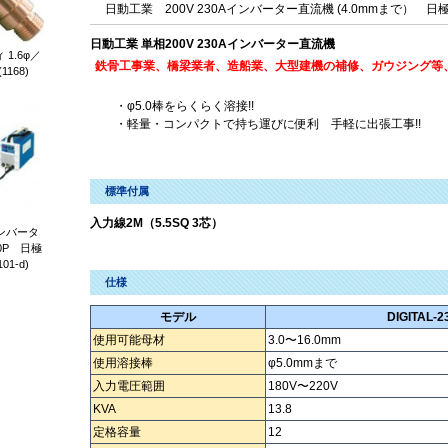
日動工業 200V 230Aインバーター直流機 (4.0mmまで） 
日動工業 単相200V 230Aインバーター直流機
1.6φ／
鉄骨工事業、橋梁業者、造船業、大型建機の補修、ガウジング等
(1168)
・φ5.0棒をらくらく溶接!!
・軽量・コンパクトで持ち運びに便利 手軽に出張工事!!
標準付属
入力線2M（5.5SQ 3芯）
ンバータ
0P 日極
01-d)
仕様
モデル
DIGITAL-2
使用可能母材
3.0〜16.0mm
使用溶接棒
φ5.0mmまで
入力電圧範囲
180V〜220V
KVA
13.8
定格容量
12