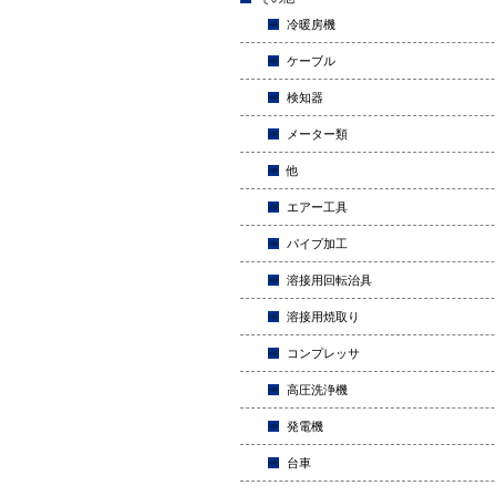
冷暖房機
ケーブル
検知器
メーター類
他
エアー工具
パイプ加工
溶接用回転治具
溶接用焼取り
コンプレッサ
高圧洗浄機
発電機
台車