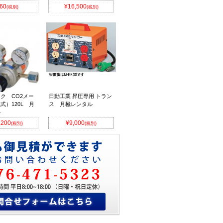
60
¥16,500
(税別)
(税別)
ク CO2メー
日動工業 昇圧専用 トラン
式）120L 月
ス 月極レンタル
ル
,200
¥9,000
(税別)
(税別)