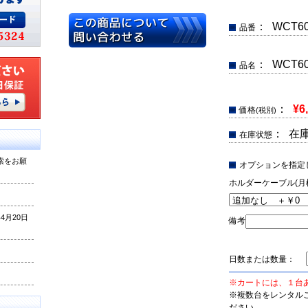
： WCT60
品番
： WCT6
品名
：
¥6
価格
(税別)
： 在
在庫状態
索をお願
オプションを指定
ホルダーケーブル(月
月20日
備考
日数または数量：
※カートには、１台
※複数台をレンタル
ださい。