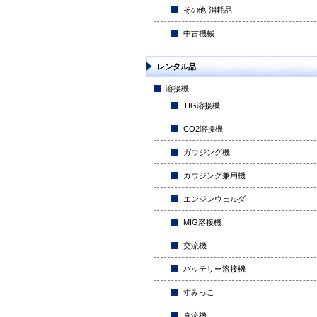
その他 消耗品
中古機械
レンタル品
溶接機
TIG溶接機
CO2溶接機
ガウジング機
ガウジング兼用機
エンジンウェルダ
MIG溶接機
交流機
バッテリー溶接機
すみっこ
直流機