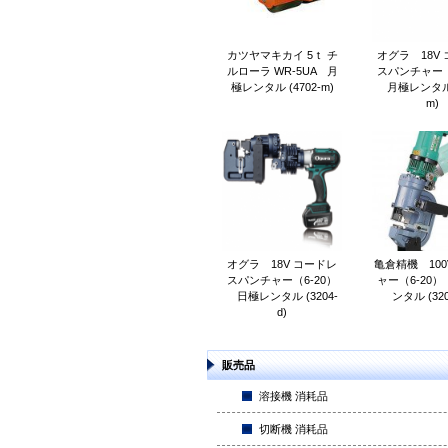
カツヤマキカイ 5ｔ チ
オグラ 18V
ルローラ WR-5UA 月
スパンチャー（
極レンタル (4702-m)
月極レンタル (
m)
オグラ 18V コードレ
亀倉精機 100
スパンチャー（6-20）
ャー（6-20
日極レンタル (3204-
ンタル (320
d)
販売品
溶接機 消耗品
切断機 消耗品