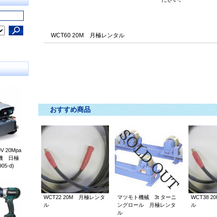
WCT60 20M 月極レンタル
ＷＣＴ WCT キャプタイヤ ｷｬﾌﾟﾀｲﾔ きゃぷたいや 60SQ ６０ＳＱ 60
おすすめ商品
 20Mpa
機 日極
05-d)
WCT22 20M 月極レンタ
マツモト機械 3t ターニ
WCT38 
ル
ングロール 月極レンタ
ル
ル