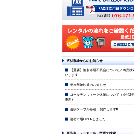
溶材市場からのお知らせ
【重要】溶材市場不具合について／商品検
いします
年末年始休業のお知らせ
ゴールデンウィーク休業について（令和2年4
更新）
溶接ケーブル各種 製作します!!
溶材市場OPENしました
商品名・メーカー名・型番で検索