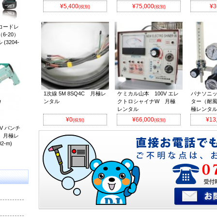
¥5,400
¥75,000
¥3
(税別)
(税別)
 コードレ
6-20）
3204-
1次線 5M 8SQ4C 月極レ
ケミカル山本 100V エレ
パナソニッ
ンタル
クトロシャイナW 月極
ター（耐風
レンタル
極レンタ
¥0
¥66,000
¥13
(税別)
(税別)
V パンチ
） 月極レ
2-m)