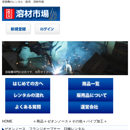
溶接機のレンタル・販売 溶材市場
HOME
»
商品
»
ゼオンノース
»
その他
»
パイプ加工
»
ゼオンノース フランジオープナー 日極レンタル