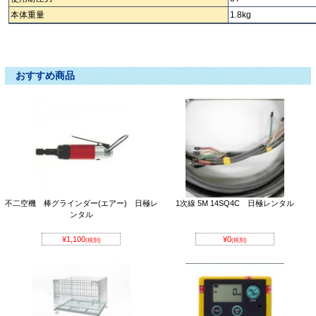
本体重量
1.8kg
フランジオープナー ﾌﾗﾝｼﾞｵｰﾌﾟﾅｰ ふらんじおーぷなー パイプ加工機 ﾊﾟｲﾌﾟ加工
機 ぱいぷ加工機 パイプカコウキ ﾊﾟｲﾌﾟｶｺｳｷ ぱいぷかこうき
おすすめ商品
不二空機 棒グラインダー(エアー) 日極レ
1次線 5M 14SQ4C 日極レンタル
ンタル
¥1,100
¥0
(税別)
(税別)