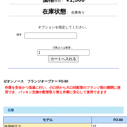
：
(税別)
在庫状態
： 在庫有り
オプションを指定してください。
備考
日数または数量：
ゼオンノース フランジオープナー FO-80
作業を安全かつ迅速に行い、小口径から大口径配管のフランジ部の開閉に使
用でき、パッキン交換や配管取り替え作業に安心して使用できます
仕様
モデル
FO-80
使用耐圧力
3T