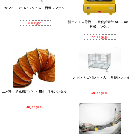
サンキン カゴパレット大 日極レンタル
新コスモス電機 一酸化炭素計 XC-2200
¥600
(税別)
日極レンタル
¥2,000
(税別)
サンキン カゴパレット大 月極レンタル
エバラ 送風機用ダクト 5M 月極レンタル
¥9,000
(税別)
¥6,000
(税別)