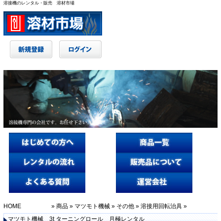
溶接機のレンタル・販売 溶材市場
HOME
»
商品
»
マツモト機械
»
その他
»
溶接用回転治具
»
マツモト機械 3t ターニングロール 月極レンタル