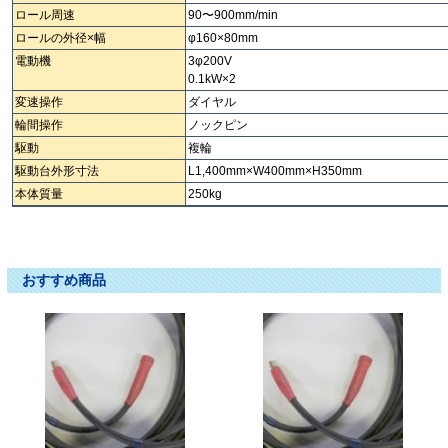
ロール周速
90〜900mm/min
ロールの外径×幅
φ160×80mm
電動機
3φ200V
0.1kW×2
変速操作
ダイヤル
輪間操作
ノックピン
駆動
複輪
駆動台外形寸法
L1,400mm×W400mm×H350mm
本体質量
250kg
ターニングロール ﾀｰﾆﾝｸﾞﾛｰﾙ たーにんぐろーる 溶接用回転治具 ヨウセツヨウ
カイテンジグ ﾖｳｾﾂﾖｳｶｲﾃﾝｼﾞｸﾞ ようせつようかいてんじぐ
おすすめ商品