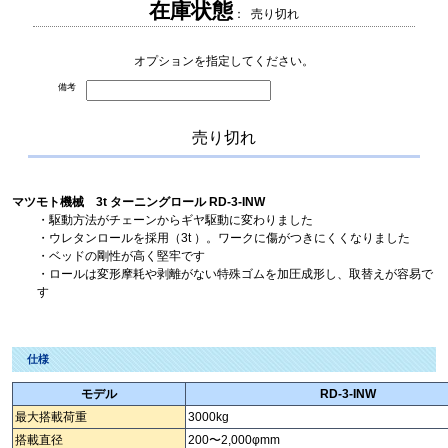
在庫状態
： 売り切れ
オプションを指定してください。
備考
売り切れ
マツモト機械 3t ターニングロール RD-3-INW
・駆動方法がチェーンからギヤ駆動に変わりました
・ウレタンロールを採用（3t ）。ワークに傷がつきにくくなりました
・ベッドの剛性が高く堅牢です
・ロールは変形摩耗や剥離がない特殊ゴムを加圧成形し、取替えが容易で
す
仕様
モデル
RD-3-INW
最大搭載荷重
3000kg
搭載直径
200〜2,000φmm