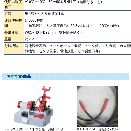
使用温湿度
−10℃〜40℃、30〜90％RH以下（結露なきこと）
範囲
電源
単4形アルカリ乾電池1本
連続使用時
約5000時間
間
（無警報時（ガス濃度表示が20.3vol％以上）、20℃の場合）
外形寸法
W65×H64×D22mm（突起部を除く）
重量
約75g
付属機能
電池残量表示、ピークホールド機能、ピーク値メモリ機能、ガス警
報機能（センサ異常、電池残量、ゼロ調整不良）
酸素濃度計 サンソノウドケイ ｻﾝｿﾉｳﾄﾞｹｲ さんそのうどけい O2 Ｏ２ オーツー ｵ
ｰﾂｰ おーつー 酸素計 サンソケイ ｻﾝｿｹｲ さんそけい
おすすめ商品
レッキス工業 25A ネジ切機 月極レンタ
WCT38 20M 月極レンタル