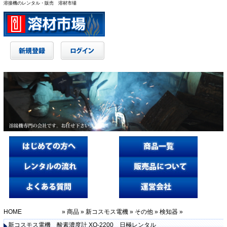
溶接機のレンタル・販売 溶材市場
HOME
»
商品
»
新コスモス電機
»
その他
»
検知器
»
新コスモス電機 酸素濃度計 XO-2200 日極レンタル