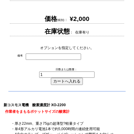
価格
¥2,000
：
(税別)
在庫状態
： 在庫有り
オプションを指定してください。
備考
日数または数量：
新コスモス電機 酸素濃度計 XO-2200
作業者をまもるポケットサイズの酸素計
・厚さ22mm、重さ75gの超薄型?軽量タイプ
・単4形アルカリ電池1本で約5,000時間の連続使用可能