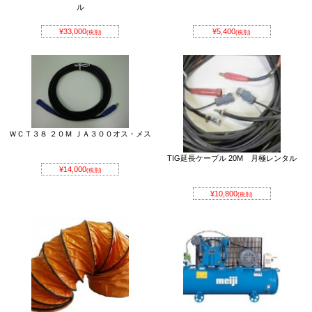
ル
¥33,000
¥5,400
(税別)
(税別)
ＷＣＴ３８ ２０Ｍ ＪＡ３００オス・メス
TIG延長ケーブル 20M 月極レンタル
¥14,000
(税別)
¥10,800
(税別)