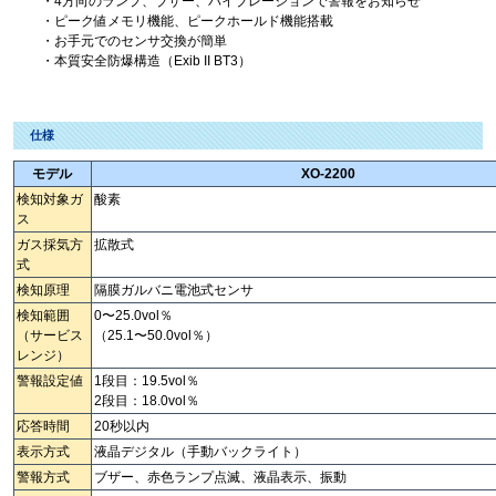
・4方向のランプ、ブザー、バイブレーションで警報をお知らせ
・ピーク値メモリ機能、ピークホールド機能搭載
・お手元でのセンサ交換が簡単
・本質安全防爆構造（Exib II BT3）
仕様
モデル
XO-2200
検知対象ガ
酸素
ス
ガス採気方
拡散式
式
検知原理
隔膜ガルバニ電池式センサ
検知範囲
0〜25.0vol％
（サービス
（25.1〜50.0vol％）
レンジ）
警報設定値
1段目：19.5vol％
2段目：18.0vol％
応答時間
20秒以内
表示方式
液晶デジタル（手動バックライト）
警報方式
ブザー、赤色ランプ点滅、液晶表示、振動