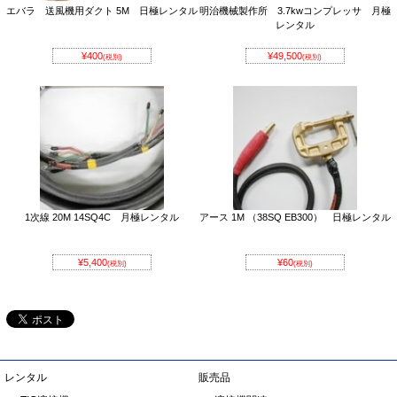
エバラ 送風機用ダクト 5M 日極レンタル
明治機械製作所 3.7kwコンプレッサ 月極
レンタル
¥400
¥49,500
(税別)
(税別)
1次線 20M 14SQ4C 月極レンタル
アース 1M （38SQ EB300） 日極レンタル
¥5,400
¥60
(税別)
(税別)
レンタル
販売品