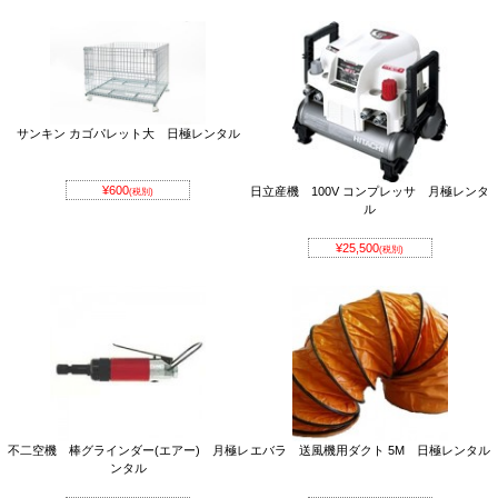
サンキン カゴパレット大 日極レンタル
¥600
日立産機 100V コンプレッサ 月極レンタ
(税別)
ル
¥25,500
(税別)
不二空機 棒グラインダー(エアー) 月極レ
エバラ 送風機用ダクト 5M 日極レンタル
ンタル