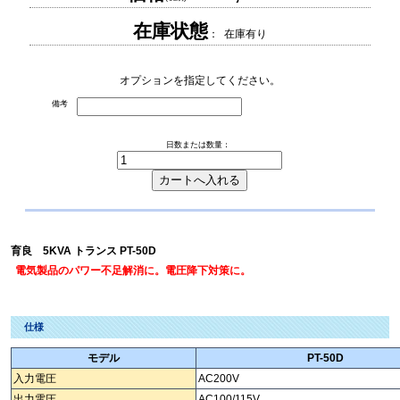
在庫状態
： 在庫有り
オプションを指定してください。
備考
日数または数量：
育良 5KVA トランス PT-50D
電気製品のパワー不足解消に。電圧降下対策に。
仕様
モデル
PT-50D
入力電圧
AC200V
出力電圧
AC100/115V