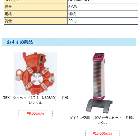
容量
5kVA
定格
連続
質量
20kg
降圧器 コウアツキ ｺｳｱﾂｷ こうあつき ダウントランス ﾀﾞｳﾝﾄﾗﾝｽ だうんとらんす
おすすめ商品
REX ダイヘッド 1/2-1（NS25AD） 月極
レンタル
¥9,000
(税別)
ダイキン空調 100V セラムヒート 月極レ
ンタル
¥15,000
(税別)