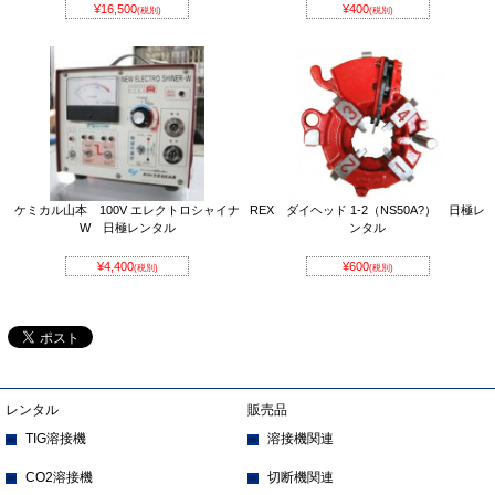
¥16,500
¥400
(税別)
(税別)
ケミカル山本 100V エレクトロシャイナ
REX ダイヘッド 1-2（NS50A?） 日極レ
W 日極レンタル
ンタル
¥4,400
¥600
(税別)
(税別)
レンタル
販売品
TIG溶接機
溶接機関連
CO2溶接機
切断機関連