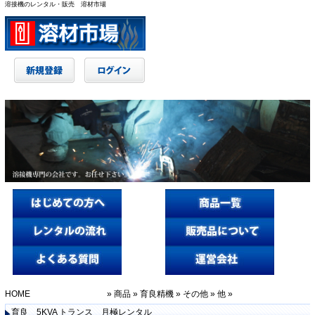
溶接機のレンタル・販売 溶材市場
HOME
»
商品
»
育良精機
»
その他
»
他
»
育良 5KVA トランス 月極レンタル