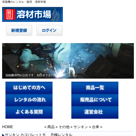
溶接機のレンタル・販売 溶材市場
HOME
»
商品
»
その他
»
サンキン
»
台車
»
サンキン カゴパレット大 月極レンタル