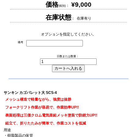
価格
¥9,000
：
(税別)
在庫状態
： 在庫有り
オプションを指定してください。
備考
日数または数量：
サンキン カゴパレット大 SCS-4
メッシュ構造で軽量ながら、強度は抜群
フォークリフト作業が容易で、作業効率UP!!
表面処理は三価クロム電気亜鉛メッキ塗装で防錆力UP!!
組立て、折りたたみが簡単で、作業コストを低減
用途
・樹脂製品の保管