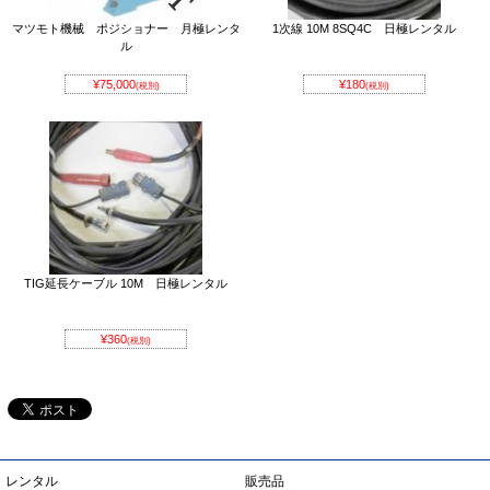
マツモト機械 ポジショナー 月極レンタ
1次線 10M 8SQ4C 日極レンタル
ル
¥75,000
¥180
(税別)
(税別)
TIG延長ケーブル 10M 日極レンタル
¥360
(税別)
レンタル
販売品