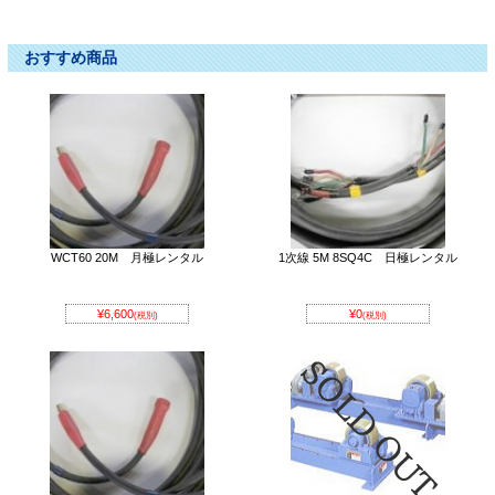
カゴパレット ｶｺﾞﾊﾟﾚｯﾄ かごぱれっと
おすすめ商品
WCT60 20M 月極レンタル
1次線 5M 8SQ4C 日極レンタル
¥6,600
¥0
(税別)
(税別)