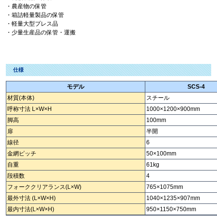
・農産物の保管
・箱詰軽量製品の保管
・軽量大型プレス品
・少量生産品の保管・運搬
仕様
モデル
SCS-4
材質(本体)
スチール
呼称寸法 L×W×H
1000×1200×900mm
脚高
100mm
扉
半開
線径
6
金網ピッチ
50×100mm
自重
61kg
段積数
4
フォーククリアランス(L×W)
765×1075mm
最外寸法 (L×W×H)
1040×1235×907mm
最内寸法(L×W×H)
950×1150×750mm