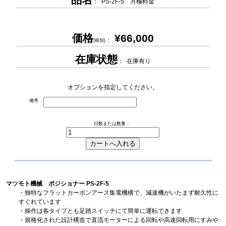
： PS-2F-5 月極料金
価格
¥66,000
：
(税別)
在庫状態
： 在庫有り
オプションを指定してください。
備考
日数または数量：
マツモト機械 ポジショナー PS-2F-5
・独特なフラットカーボンアース集電機構で、減速機がいたまず耐久性に
すぐれています
・操作は各タイプとも足踏スイッチにて簡単に運転できます
・規格化された設計構造で直流モーターによる回転や高速回転用にすみや