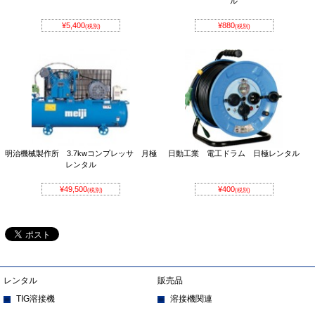
ル
¥5,400
¥880
(税別)
(税別)
明治機械製作所 3.7kwコンプレッサ 月極
日動工業 電工ドラム 日極レンタル
レンタル
¥49,500
¥400
(税別)
(税別)
レンタル
販売品
TIG溶接機
溶接機関連