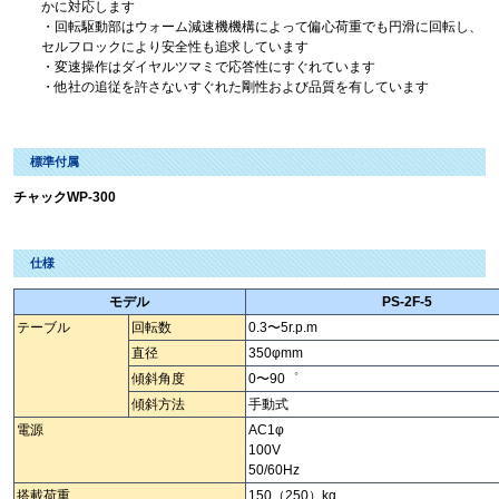
かに対応します
・回転駆動部はウォーム減速機機構によって偏心荷重でも円滑に回転し、
セルフロックにより安全性も追求しています
・変速操作はダイヤルツマミで応答性にすぐれています
・他社の追従を許さないすぐれた剛性および品質を有しています
標準付属
チャックWP-300
仕様
モデル
PS-2F-5
テーブル
回転数
0.3〜5r.p.m
直径
350φmm
傾斜角度
0〜90゜
傾斜方法
手動式
電源
AC1φ
100V
50/60Hz
搭載荷重
150（250）kg