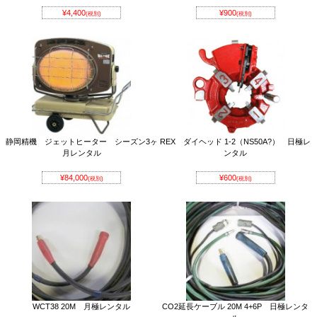
¥4,400
¥900
(税別)
(税別)
静岡精機 ジェットヒーター シーズン3ヶ
REX ダイヘッド 1-2（NS50A?） 日極レ
月レンタル
ンタル
¥84,000
¥600
(税別)
(税別)
WCT38 20M 月極レンタル
CO2延長ケーブル 20M 4+6P 日極レンタ