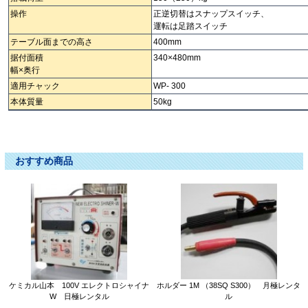
操作
正逆切替はスナップスイッチ、
運転は足踏スイッチ
テーブル面までの高さ
400mm
据付面積
340×480mm
幅×奥行
適用チャック
WP- 300
本体質量
50kg
2t 2ｔ ２ｔ 2T ２Ｔポジショナー ﾎﾟｼﾞｼｮﾅｰ ﾎﾟｼﾞｼｮﾅｰ?ぽじしょなー 溶接用回転
治具 ヨウセツヨウカイテンジグ ﾖｳｾﾂﾖｳｶｲﾃﾝｼﾞｸﾞ ようせつようかいてんじぐ
おすすめ商品
ケミカル山本 100V エレクトロシャイナ
ホルダー 1M （38SQ S300） 月極レンタ
W 日極レンタル
ル