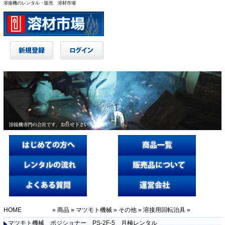
溶接機のレンタル・販売 溶材市場
HOME
»
商品
»
マツモト機械
»
その他
»
溶接用回転治具
»
マツモト機械 ポジショナー PS-2F-5 月極レンタル