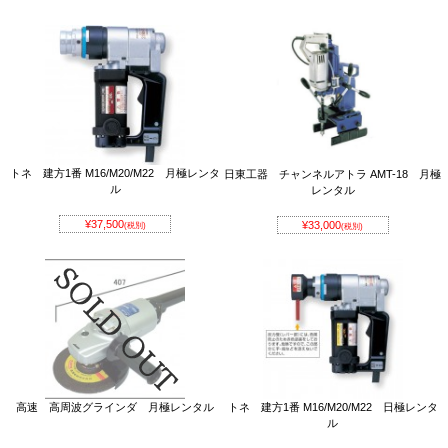
トネ 建方1番 M16/M20/M22 月極レンタ
日東工器 チャンネルアトラ AMT-18 月極
ル
レンタル
¥37,500
¥33,000
(税別)
(税別)
高速 高周波グラインダ 月極レンタル
トネ 建方1番 M16/M20/M22 日極レンタ
ル