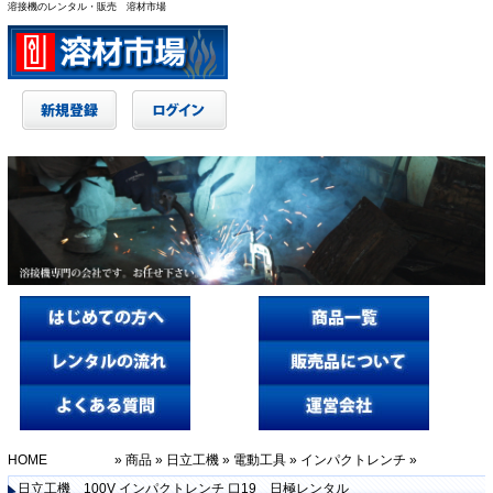
溶接機のレンタル・販売 溶材市場
HOME
»
商品
»
日立工機
»
電動工具
»
インパクトレンチ
»
日立工機 100V インパクトレンチ 口19 日極レンタル