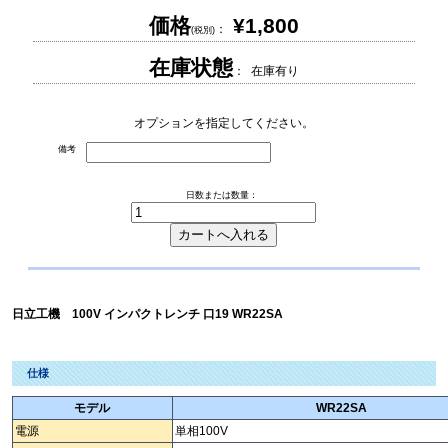
価格
¥1,800
：
(税別)
在庫状態
： 在庫有り
オプションを指定してください。
備考
日数または数量：
日立工機 100V インパクトレンチ 口19 WR22SA
仕様
モデル
WR22SA
電源
単相100V