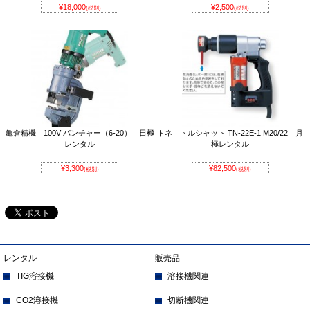
¥18,000
¥2,500
(税別)
(税別)
亀倉精機 100V パンチャー（6-20） 日極
トネ トルシャット TN-22E-1 M20/22 月
レンタル
極レンタル
¥3,300
¥82,500
(税別)
(税別)
レンタル
販売品
TIG溶接機
溶接機関連
CO2溶接機
切断機関連