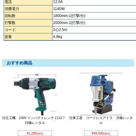
電流
12.0A
消費電力
1140W
回転数
1800min-1{打撃/分}
打撃数
2000min-1{打撃/分}
コード
2心2.5m
質量
4.8kg
インパクトレンチ ｲﾝﾊﾟｸﾄﾚﾝﾁ いんぱくとれんち 締付機 締め付け機 締めつけ機
しめつけ機 締めつけき しめつけき シメツケキ ｼﾒﾂｹｷ
おすすめ商品
日立工機 100V インパクトレンチ 口12.7
日東工器 コードレスアトラ 月極レンタ
日極レンタル
ル
¥1,200
¥49,500
(税別)
(税別)