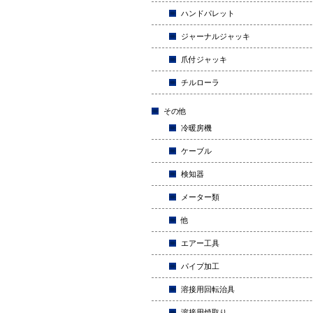
ハンドパレット
ジャーナルジャッキ
爪付ジャッキ
チルローラ
その他
冷暖房機
ケーブル
検知器
メーター類
他
エアー工具
パイプ加工
溶接用回転治具
溶接用焼取り