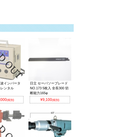
周波インバータ
日立 セーバソーブレード
極レンタル
NO.173 5枚入 全長300 切
断能力165φ
,000
¥9,100
(税別)
(税別)