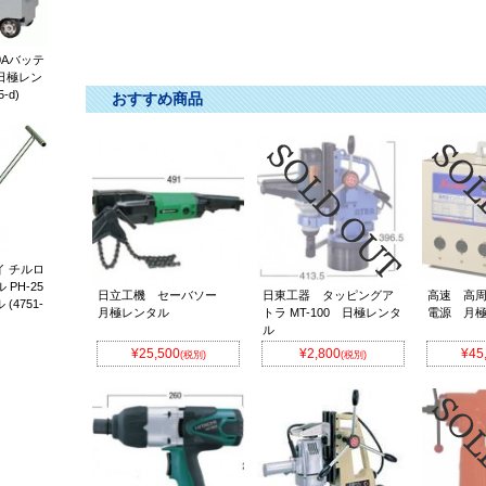
0Aバッテ
日極レン
-d)
おすすめ商品
 チルロ
PH-25
日立工機 セーバソー
日東工器 タッピングア
高速 高
4751-
月極レンタル
トラ MT-100 日極レンタ
電源 月
ル
¥25,500
¥2,800
¥45
(税別)
(税別)