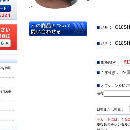
： G18SH
品番
： G18
品名
：
¥1
価格
(税別)
索をお願
： 在
在庫状態
オプションを指定
月20日
備考
日数または数量：
※カートには、１台
※複数台をレンタル
ださい。