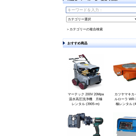
＞カテゴリーの複合検索
おすすめ商品
マーテック 200V 20Mpa
カツヤマキカイ
温水高圧洗浄機 月極
ルローラ WR-
レンタル (3905-m)
極レンタル (47