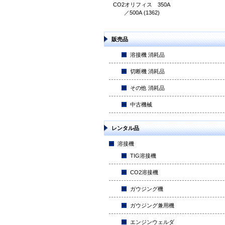
CO2オリフィス 350A
／500A (1362)
販売品
溶接機 消耗品
切断機 消耗品
その他 消耗品
中古機械
レンタル品
溶接機
TIG溶接機
CO2溶接機
ガウジング機
ガウジング兼用機
エンジンウェルダ