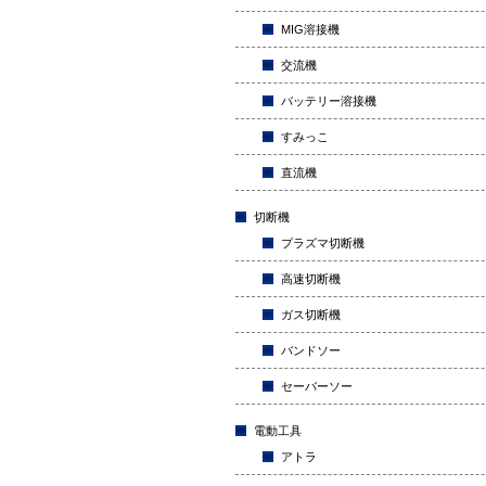
MIG溶接機
交流機
バッテリー溶接機
すみっこ
直流機
切断機
プラズマ切断機
高速切断機
ガス切断機
バンドソー
セーバーソー
電動工具
アトラ