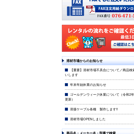
溶材市場からのお知らせ
【重要】溶材市場不具合について／商品検
いします
年末年始休業のお知らせ
ゴールデンウィーク休業について（令和2年4
更新）
溶接ケーブル各種 製作します!!
溶材市場OPENしました
商品名・メーカー名・型番で検索