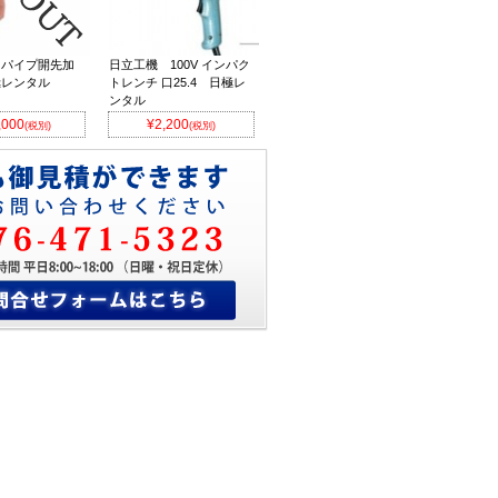
 パイプ開先加
日立工機 100V インパク
極レンタル
トレンチ 口25.4 日極レ
ンタル
,000
¥2,200
(税別)
(税別)