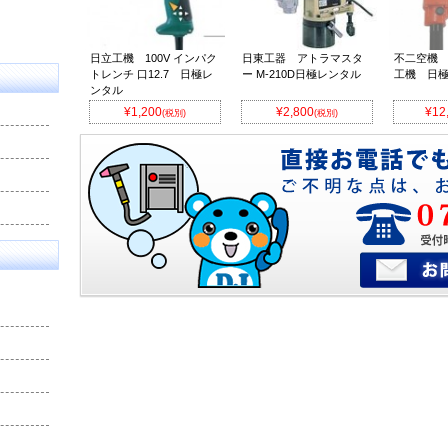
日立工機 100V インパク
日東工器 アトラマスタ
不二空機
トレンチ 口12.7 日極レ
ー M-210D日極レンタル
工機 日
ンタル
¥1,200
¥2,800
¥12
(税別)
(税別)