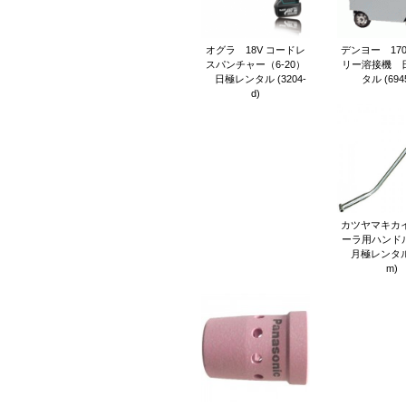
オグラ 18V コードレ
デンヨー 17
スパンチャー（6-20）
リー溶接機 
日極レンタル (3204-
タル (6945
d)
カツヤマキカイ
ーラ用ハンドル 
月極レンタル (
m)