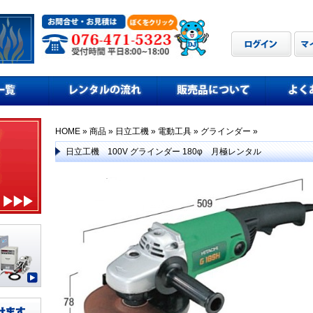
HOME
»
商品
»
日立工機
»
電動工具
»
グラインダー
»
日立工機 100V グラインダー 180φ 月極レンタル