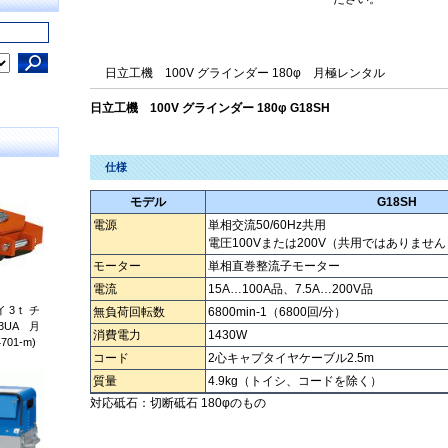
日立工機 100V グラインダー 180φ 月極レンタル
日立工機 100V グラインダー 180φ G18SH
仕様
モデル
G18SH
電源
単相交流50/60Hz共用
電圧100Vまたは200V（共用ではありません
モーター
単相直巻整流子モーター
電流
15A…100A品、7.5A…200V品
 3ｔ チ
無負荷回転数
6800min-1（6800回/分）
3UA 月
消費電力
1430W
01-m)
コード
2心キャプタイヤケーブル2.5m
質量
4.9kg（トイシ、コードを除く）
対応砥石：切断砥石 180φのもの
グラインダー ｸﾞﾗｲﾝﾀﾞｰ ぐらいんだー