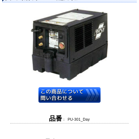
品番
： PU-301_Day