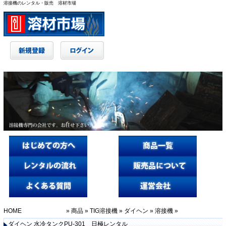
溶接機のレンタル・販売 溶材市場
HOME
»
商品
»
TIG溶接機
»
ダイヘン
»
溶接機
»
ダイヘン 水冷タンクPU-301 日極レンタル