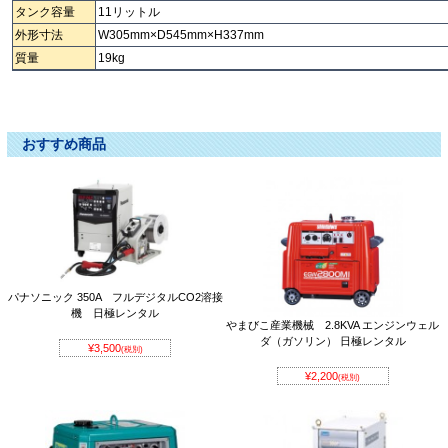
タンク容量
11リットル
外形寸法
W305mm×D545mm×H337mm
質量
19kg
ＴＩＧ TIG ティグ ﾃｨｸﾞ てぃぐ 水冷タンク 水冷ﾀﾝｸ すいれいたんく すいれいた
んく
おすすめ商品
パナソニック 350A フルデジタルCO2溶接
機 日極レンタル
やまびこ産業機械 2.8KVA エンジンウェル
ダ（ガソリン） 日極レンタル
¥3,500
(税別)
¥2,200
(税別)