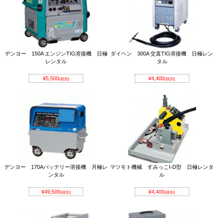
デンヨー 150A エンジンTIG溶接機 日極
ダイヘン 300A 交直TIG溶接機 日極レン
レンタル
タル
¥5,500
¥4,400
(税別)
(税別)
デンヨー 170Aバッテリー溶接機 月極レ
マツモト機械 すみっこI-D型 日極レンタ
ンタル
ル
¥49,500
¥4,400
(税別)
(税別)