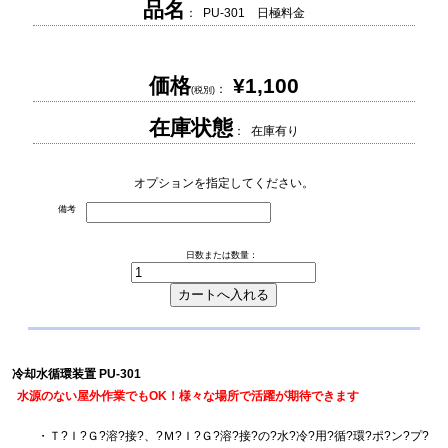
品名
： PU-301 日極料金
価格
¥1,100
：
(税別)
在庫状態
： 在庫有り
オプションを指定してください。
備考
日数または数量：
冷却水循環装置 PU-301
水源のない屋外作業でもOK！様々な場所で活躍が期待できます
・Ｔ?Ｉ?Ｇ?溶?接?、?Ｍ?Ｉ?Ｇ?溶?接?の?水?冷?用?循?環?ポ?ン?プ?