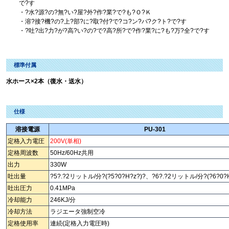
で?す
・?水?源?の?無?い?屋?外?作?業?で?も?Ｏ?Ｋ
・溶?接?機?の?上?部?に?取?付?で?コ?ン?パ?ク?ト?で?す
・?吐?出?力?が?高?い?の?で?高?所?で?作?業?に?も?万?全?で?す
標準付属
水ホース×2本（復水・送水）
仕様
溶接電源
PU-301
定格入力電圧
200V(単相)
定格周波数
50Hz/60Hz共用
出力
330W
吐出量
?5?.?2リットル/分?(?5?0?H?z?)?、?6?.?2リットル/分?(?6?0?H
吐出圧力
0.41MPa
冷却能力
246KJ/分
冷却方法
ラジエータ強制空冷
定格使用率
連続(定格入力電圧時)