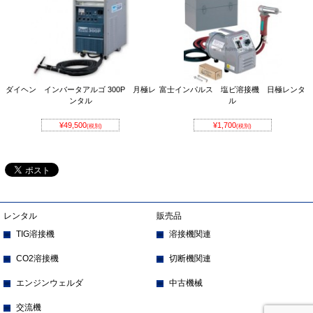
ダイヘン インバータアルゴ 300P 月極レ
富士インパルス 塩ビ溶接機 日極レンタ
ンタル
ル
¥49,500
¥1,700
(税別)
(税別)
レンタル
販売品
TIG溶接機
溶接機関連
CO2溶接機
切断機関連
エンジンウェルダ
中古機械
交流機