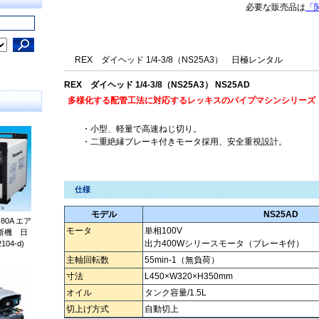
必要な販売品は
「
REX ダイヘッド 1/4-3/8（NS25A3） 日極レンタル
REX ダイヘッド 1/4-3/8（NS25A3） NS25AD
多様化する配管工法に対応するレッキスのパイプマシンシリーズ
・小型、軽量で高速ねじ切り。
・二重絶縁ブレーキ付きモータ採用、安全重視設計。
仕様
モデル
NS25AD
0A エア
モータ
単相100V
断機 日
出力400Wシリースモータ（ブレーキ付）
04-d)
主軸回転数
55min-1（無負荷）
寸法
L450×W320×H350mm
オイル
タンク容量/1.5L
切上げ方式
自動切上