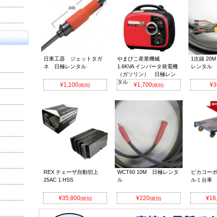
日東工器 ジェットタガ
やまびこ産業機械
1次線 20M
ネ 日極レンタル
1.6KVA インバータ発電機
レンタル
（ガソリン） 日極レン
タル
¥1,100
¥1,700
¥3
(税別)
(税別)
REX チェーザ自動切上
WCT60 10M 日極レンタ
ピカコーポ
25AC 1 HSS
ル
ルミ台車
¥35,800
¥220
¥16
(税別)
(税別)