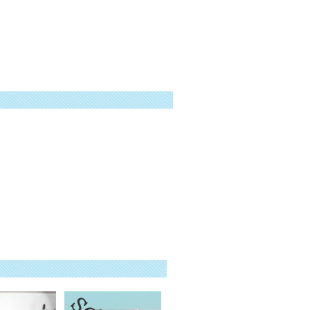
加工機 パイプカコウキ ﾊﾟｲﾌﾟｶｺｳｷ ぱいぷか