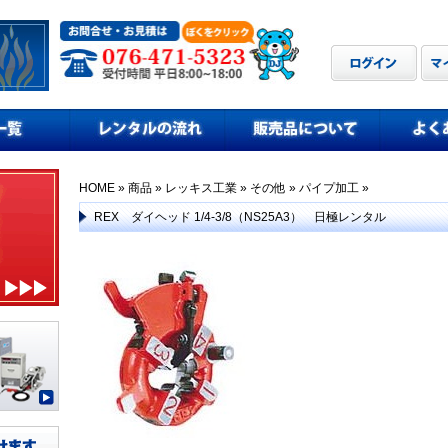
HOME
»
商品
»
レッキス工業
»
その他
»
パイプ加工
»
REX ダイヘッド 1/4-3/8（NS25A3） 日極レンタル