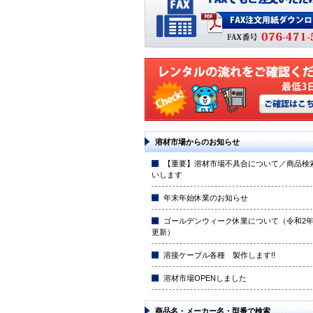
溶材市場からのお知らせ
【重要】溶材市場不具合について／商品検
いします
年末年始休業のお知らせ
ゴールデンウィーク休業について（令和2年4
更新）
溶接ケーブル各種 製作します!!
溶材市場OPENしました
商品名・メーカー名・型番で検索