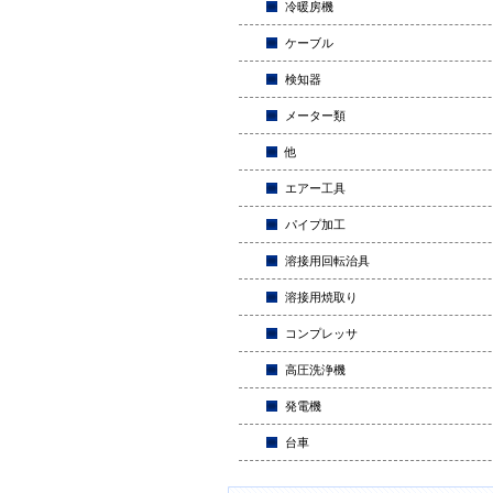
冷暖房機
ケーブル
検知器
メーター類
他
エアー工具
パイプ加工
溶接用回転治具
溶接用焼取り
コンプレッサ
高圧洗浄機
発電機
台車