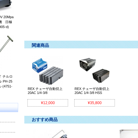
ダイヘッド ﾀﾞｲﾍｯﾄﾞ だいへっど パイプ加工機 ﾊﾟｲﾌﾟ加工機 ぱいぷ
こうき
 20Mpa
機 日極
05-d)
関連商品
 チルロ
PH-25
4751-
REX チェーザ自動切上
REX チェーザ自動切上
20AC 1/4-3/8
20AC 1/4-3/8 HSS
¥12,000
¥35,800
おすすめ商品