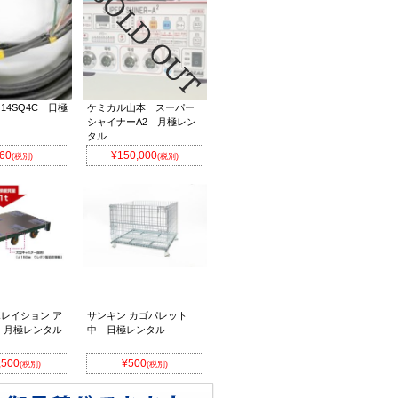
 14SQ4C 日極
ケミカル山本 スーパー
シャイナーA2 月極レン
タル
60
¥150,000
(税別)
(税別)
レイション ア
サンキン カゴパレット
 月極レンタル
中 日極レンタル
,500
¥500
(税別)
(税別)