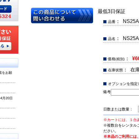
最低3日保証
： NS25A
品番
： NS2
品名
：
¥6
価格
(税別)
： 在
在庫状態
索をお願
オプションを指定
備考
月20日
日数または数量：
※カートには、１台
※複数台をレンタル
ださい。
※本品のご利用には