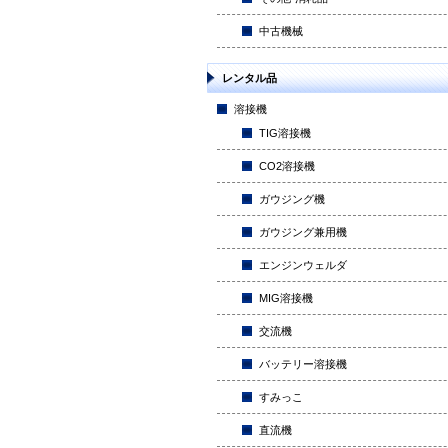
中古機械
レンタル品
溶接機
TIG溶接機
CO2溶接機
ガウジング機
ガウジング兼用機
エンジンウェルダ
MIG溶接機
交流機
バッテリー溶接機
すみっこ
直流機