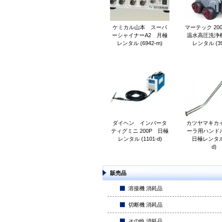
ケミカル山本 スーパ
マーテック 200V
ーシャイナーA2 月極
温水高圧洗浄
レンタル (6942-m)
レンタル (39
ダイヘン インバータ
カツヤマキカイ
ティグミニ 200P 日極
ーラ用ハンドル 
レンタル (1101-d)
日極レンタル (
d)
販売品
溶接機 消耗品
切断機 消耗品
その他 消耗品