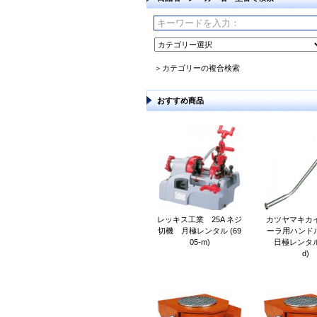
＞カテゴリーの複合検索
おすすめ商品
レッキス工業 25A ネジ
カツヤマキカイ
切機 月極レンタル (69
ーラ用ハンドル 
05-m)
日極レンタル (
d)