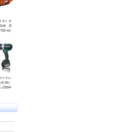
 5ｔ チ
5UA 月
02-m)
 コードレ
6-20）
3204-