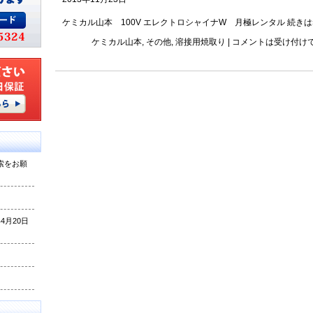
ケミカル山本 100V エレクトロシャイナW 月極レンタル
続きは
ケミカル山本
,
その他
,
溶接用焼取り
|
コメントは受け付け
索をお願
月20日