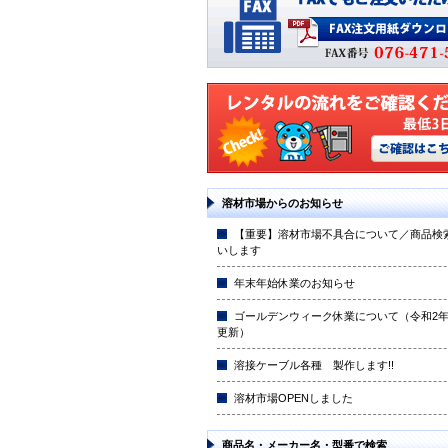
溶材市場からのお知らせ
【重要】溶材市場不具合について／商品検
いします
年末年始休業のお知らせ
ゴールデンウィーク休業について（令和2年4
更新）
溶接ケーブル各種 製作します!!
溶材市場OPENしました
商品名・メーカー名・型番で検索