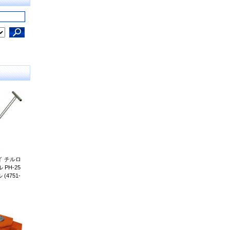
 チルロ
PH-25
4751-