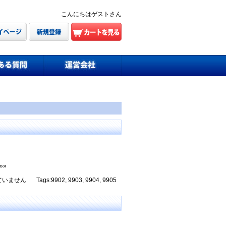
こんにちはゲストさん
»»
ていません
Tags:
9902
,
9903
,
9904
,
9905