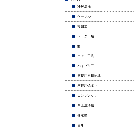
冷暖房機
ケーブル
検知器
メーター類
他
エアー工具
パイプ加工
溶接用回転治具
溶接用焼取り
コンプレッサ
高圧洗浄機
発電機
台車