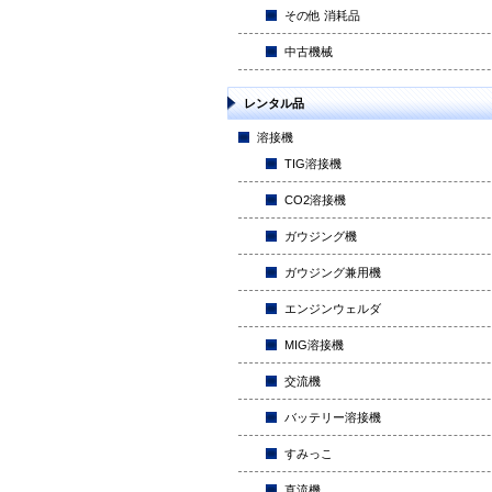
その他 消耗品
中古機械
レンタル品
溶接機
TIG溶接機
CO2溶接機
ガウジング機
ガウジング兼用機
エンジンウェルダ
MIG溶接機
交流機
バッテリー溶接機
すみっこ
直流機