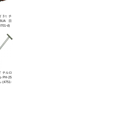
 3ｔ チ
3UA 日
01-d)
 チルロ
PH-25
4751-