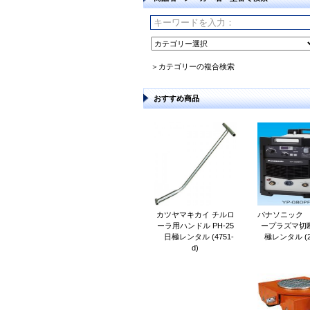
＞カテゴリーの複合検索
おすすめ商品
カツヤマキカイ チルロ
パナソニック 8
ーラ用ハンドル PH-25
ープラズマ切
日極レンタル (4751-
極レンタル (21
d)