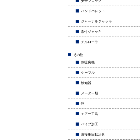
安全ブロック
ハンドパレット
ジャーナルジャッキ
爪付ジャッキ
チルローラ
その他
冷暖房機
ケーブル
検知器
メーター類
他
エアー工具
パイプ加工
溶接用回転治具