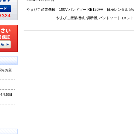
やまびこ産業機械 100V バンドソー RB120FV 日極レンタル
続
やまびこ産業機械
,
切断機
,
バンドソー
|
コメント
索をお願
月20日