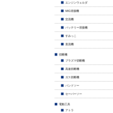
エンジンウェルダ
MIG溶接機
交流機
バッテリー溶接機
すみっこ
直流機
切断機
プラズマ切断機
高速切断機
ガス切断機
バンドソー
セーバーソー
電動工具
アトラ