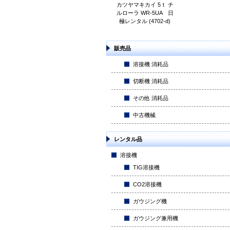
カツヤマキカイ 5ｔ チ
ルローラ WR-5UA 日
極レンタル (4702-d)
販売品
溶接機 消耗品
切断機 消耗品
その他 消耗品
中古機械
レンタル品
溶接機
TIG溶接機
CO2溶接機
ガウジング機
ガウジング兼用機