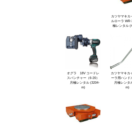
カツヤマキカイ
ルローラ WR-
極レンタル (47
オグラ 18V コードレ
カツヤマキカイ
スパンチャー（6-20）
ーラ用ハンドル 
月極レンタル (3204-
月極レンタル (
m)
m)