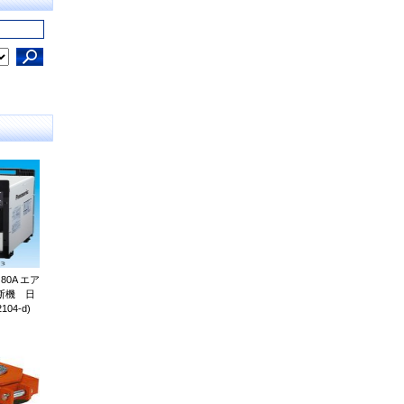
0A エア
断機 日
04-d)