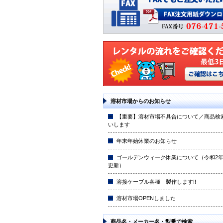
溶材市場からのお知らせ
【重要】溶材市場不具合について／商品検
いします
年末年始休業のお知らせ
ゴールデンウィーク休業について（令和2年4
更新）
溶接ケーブル各種 製作します!!
溶材市場OPENしました
商品名・メーカー名・型番で検索