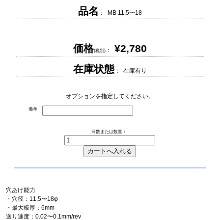
品名
： MB 11.5〜18
価格
¥2,780
：
(税別)
在庫状態
： 在庫有り
オプションを指定してください。
備考
日数または数量：
穴あけ能力
・穴径：11.5〜18φ
・最大板厚：6mm
送り速度：0.02〜0.1mm/rev