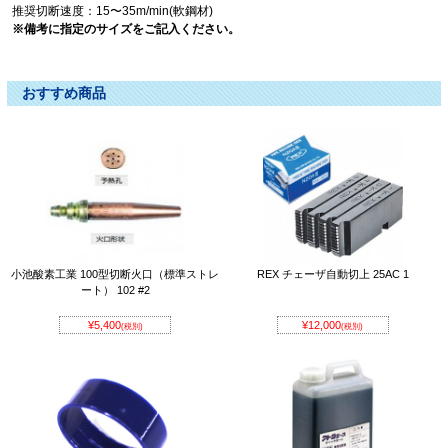
推奨切断速度：15〜35m/min(軟鋼材)
※備考に指定のサイズをご記入ください。
ミニブローチ ﾐﾆﾌﾞﾛｰﾁ みにぶろーち
おすすめ商品
小池酸素工業 100型切断火口（標準ストレ
REX チェーザ自動切上 25AC 1
ート） 102 #2
¥5,400
¥12,000
(税別)
(税別)