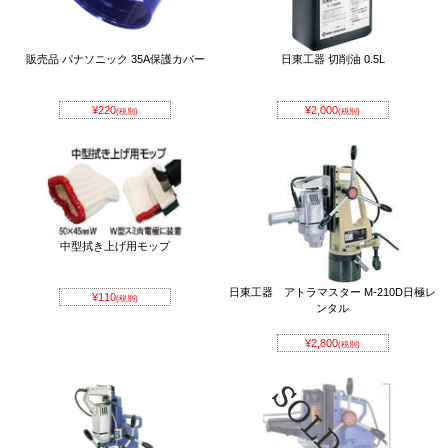
販売品 パナソニック 35A保護カバー
日東工器 切削油 0.5L
¥220
¥2,000
(税別)
(税別)
中型拭き上げ用モップ
日東工器 アトラマスター M-210D日極レ
¥110
(税別)
ンタル
¥2,800
(税別)