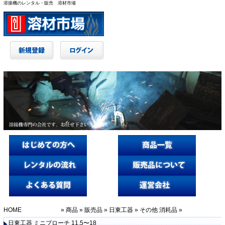
溶接機のレンタル・販売 溶材市場
HOME
»
商品
»
販売品
»
日東工器
»
その他 消耗品
»
日東工器 ミニブローチ 11.5〜18