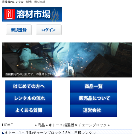
溶接機のレンタル・販売 溶材市場
HOME
»
商品
»
キトー
»
揚重機
»
チェーンブロック
»
キトー 1ｔ 手動チェーンブロック 2.5M 日極レンタル