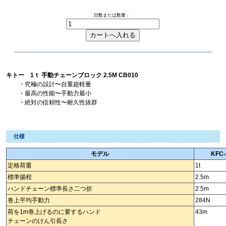
日数または数量：
キトー 1ｔ 手動チェーンブロック 2.5M CB010
・究極の設計〜自重超軽量
・最高の性能〜手動力最小
・絶対の信頼性〜耐久性抜群
仕様
モデル
KFC-
定格荷重
1t
標準揚程
2.5m
ハンドチェーン標準長さ二つ折
2.5m
巻上平均手動力
284N
荷を1m巻上げるのに要するハンド
43m
チェーンのけん引長さ