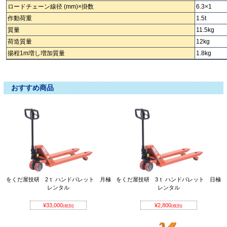
ロードチェーン線径 (mm)×掛数
6.3×1
作動荷重
1.5t
質量
11.5kg
荷造質量
12kg
揚程1m増し増加質量
1.8kg
チェーンブロック ﾁｪｰﾝﾌﾞﾛｯｸ ちぇーんぶろっく チェンブロ ﾁｪﾝﾌﾞﾛ ちぇんぶろ
おすすめ商品
をくだ屋技研 2ｔ ハンドパレット 月極
をくだ屋技研 3ｔ ハンドパレット 日極
レンタル
レンタル
¥33,000
¥2,800
(税別)
(税別)