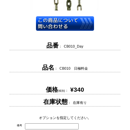
品番
： CB010_Day
品名
： CB010 日極料金
価格
¥340
：
(税別)
在庫状態
： 在庫有り
オプションを指定してください。
備考