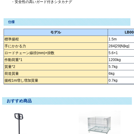
・安全性の高いガード付きシタカナグ
仕様
モデル
LB00
標準揚程
1.5m
手にかかる力
284[29]N[kg]
ロードチェーン線径(mm)×掛数
5.6×1
作動荷重*1
1200kg
質量*2
5.7kg
荷造質量
6kg
揚程1m増し増加質量
0.7kg
レバーブロック ﾚﾊﾞｰﾌﾞﾛｯｸ ればーぶろっく レバブロ ﾚﾊﾞﾌﾞﾛ ればぶろ
おすすめ商品