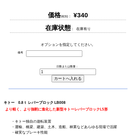
価格
¥340
：
(税別)
在庫状態
： 在庫有り
オプションを指定してください。
備考
日数または数量：
キトー 0.8ｔ レバーブロック LB008
より軽く、より強靭に進化した新型キトーレバーブロックL5形
・キトー独自の遊転装置
・運輸、橋梁、建築、土木、造船、林業などあらゆる現場で活躍
・確実なブレーキ性能