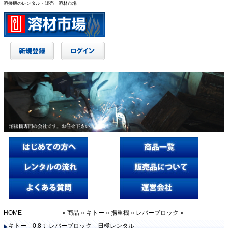
溶接機のレンタル・販売 溶材市場
HOME
»
商品
»
キトー
»
揚重機
»
レバーブロック
»
キトー 0.8ｔ レバーブロック 日極レンタル