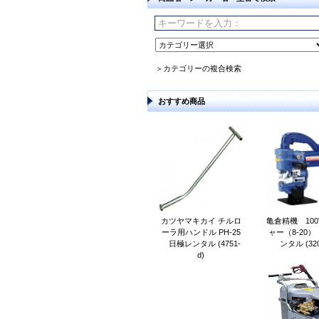
＞カテゴリーの複合検索
おすすめ商品
カツヤマキカイ チルロ
亀倉精機 100
ーラ用ハンドル PH-25
ャー（8-20
日極レンタル (4751-
ンタル (320
d)