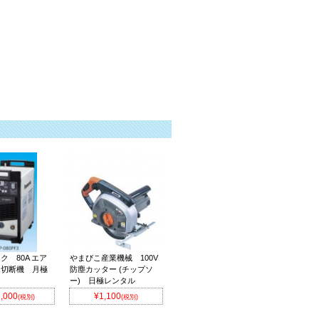
ク 80A エア
やまびこ産業機械 100V
マ切断機 月極
防塵カッター (チップソ
ー) 日極レンタル
,000
¥1,100
(税別)
(税別)