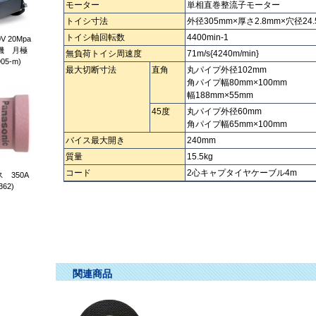
モーター
単相直巻整流子モーター
トイシ寸法
外径305mm×厚さ2.8mm×穴径24.
トイシ軸回転数
4400min-1
 20Mpa
機 月極
無負荷トイシ周速度
71m/s{4240m/min}
05-m)
最大切断寸法
直角
丸パイプ外径102mm
角パイプ幅80mm×100mm
幅188mm×55mm
45度
丸パイプ外径60mm
角パイプ幅65mm×100mm
バイス最大開き
240mm
質量
15.5kg
コード
2心キャプタイヤケーブル4m
 350A
362)
高速切断機 コウソクセツダンキ ｺｳｿｸｾﾂﾀﾞﾝｷ こうそくせつだんき
関連商品