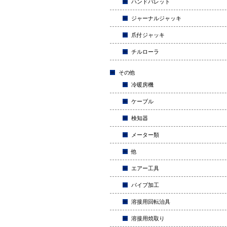
ハンドパレット
ジャーナルジャッキ
爪付ジャッキ
チルローラ
その他
冷暖房機
ケーブル
検知器
メーター類
他
エアー工具
パイプ加工
溶接用回転治具
溶接用焼取り