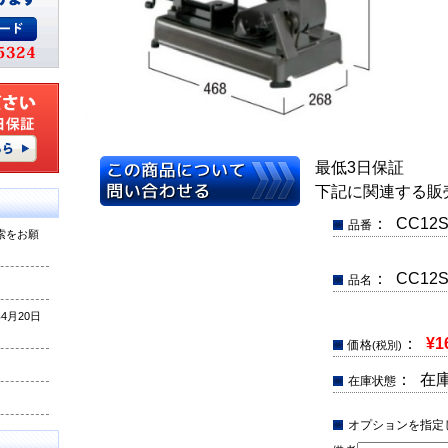
最低3日保証
下記に関連する販
： CC12S
品番
索をお願
： CC1
品名
月20日
：
¥1
価格
(税別)
： 在
在庫状態
オプションを指定