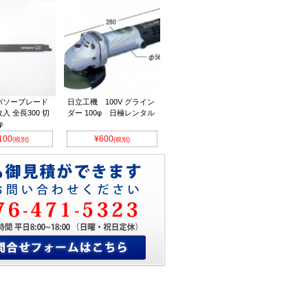
バソーブレード
日立工機 100V グライン
5枚入 全長300 切
ダー 100φ 日極レンタル
φ
100
¥600
(税別)
(税別)