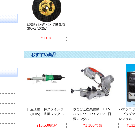
販売品 レヂトン 切断砥石
305X2.3X25.4
¥1,610
おすすめ商品
日立工機 棒グラインダ
やまびこ産業機械 100V
パナソニッ
ー(100V) 月極レンタル
バンドソー RB120FV 日
ープラズ
極レンタル
レンタル
¥16,500
¥2,200
¥132
(税別)
(税別)