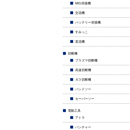
MIG溶接機
交流機
バッテリー溶接機
すみっこ
直流機
切断機
プラズマ切断機
高速切断機
ガス切断機
バンドソー
セーバーソー
電動工具
アトラ
パンチャー