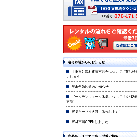
溶材市場からのお知らせ
【重要】溶材市場不具合について／商品検
いします
年末年始休業のお知らせ
ゴールデンウィーク休業について（令和2年4
更新）
溶接ケーブル各種 製作します!!
溶材市場OPENしました
商品名・メーカー名・型番で検索