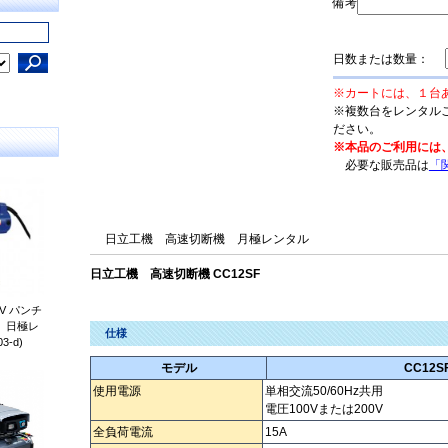
備考
日数または数量：
※カートには、１台
※複数台をレンタル
ださい。
※本品のご利用には
必要な販売品は
「
日立工機 高速切断機 月極レンタル
日立工機 高速切断機 CC12SF
V パンチ
） 日極レ
仕様
3-d)
モデル
CC12S
使用電源
単相交流50/60Hz共用
電圧100Vまたは200V
全負荷電流
15A