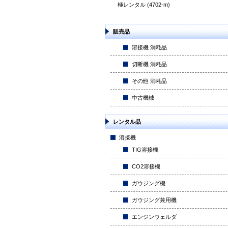
極レンタル (4702-m)
販売品
溶接機 消耗品
切断機 消耗品
その他 消耗品
中古機械
レンタル品
溶接機
TIG溶接機
CO2溶接機
ガウジング機
ガウジング兼用機
エンジンウェルダ