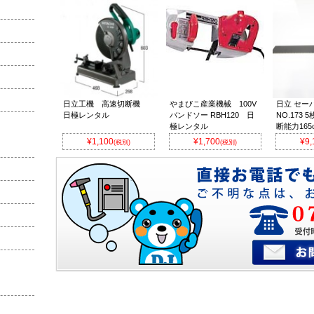
日立工機 高速切断機
やまびこ産業機械 100V
日立 セー
日極レンタル
バンドソー RBH120 日
NO.173 
極レンタル
断能力165
¥1,100
¥1,700
¥9,
(税別)
(税別)