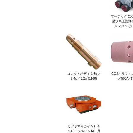
マーテック 200V
温水高圧洗浄
レンタル (39
コレットボディ 1.6φ／
CO2オリフィス
2.4φ／3.2φ (1168)
／500A (1
カツヤマキカイ 5ｔ チ
ルローラ WR-5UA 月