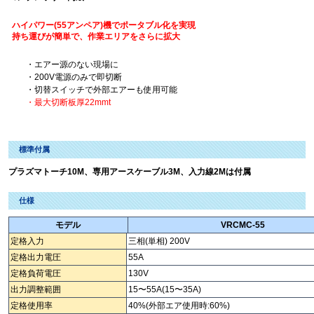
ハイパワー(55アンペア)機でポータブル化を実現
持ち運びが簡単で、作業エリアをさらに拡大
・エアー源のない現場に
・200V電源のみで即切断
・切替スイッチで外部エアーも使用可能
・最大切断板厚22mmt
標準付属
プラズマトーチ10M、専用アースケーブル3M、入力線2Mは付属
仕様
モデル
VRCMC-55
定格入力
三相(単相) 200V
定格出力電圧
55A
定格負荷電圧
130V
出力調整範囲
15〜55A(15〜35A)
定格使用率
40%(外部エア使用時:60%)