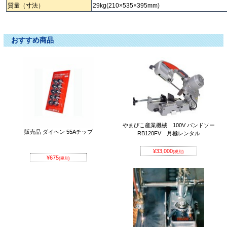
質量（寸法）
29kg(210×535×395mm)
プラズマ切断機 ﾌﾟﾗｽﾞﾏ切断機 セツダンキ ｾﾂﾀﾞﾝｷ ぷらずませつだんき
おすすめ商品
やまびこ産業機械 100V バンドソー
販売品 ダイヘン 55Aチップ
RB120FV 月極レンタル
¥33,000
(税別)
¥675
(税別)