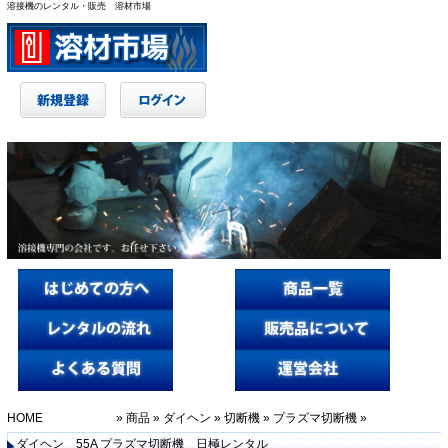
溶接機のレンタル・販売 溶材市場
HOME
»
商品
»
ダイヘン
»
切断機
»
プラズマ切断機
»
ダイヘン 55A プラズマ切断機 日極レンタル