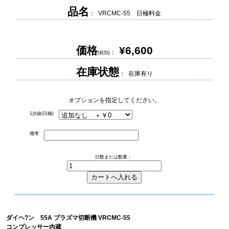
品名
： VRCMC-55 日極料金
価格
¥6,600
：
(税別)
在庫状態
： 在庫有り
オプションを指定してください。
1次線(日極)
備考
日数または数量：
ダイヘ?ン 55A プラズマ切断機 VRCMC-55
コンプレッサー内蔵