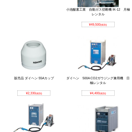
小池酸素工業 自動ガス切断機 IK-12 月極
レンタル
¥49,500
(税別)
販売品 ダイヘン 55Aカップ
ダイヘン 500A CO2ガウジング兼用機 日
極レンタル
¥2,330
¥4,400
(税別)
(税別)