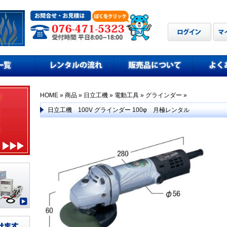
HOME
»
商品
»
日立工機
»
電動工具
»
グラインダー
»
日立工機 100V グラインダー 100φ 月極レンタル