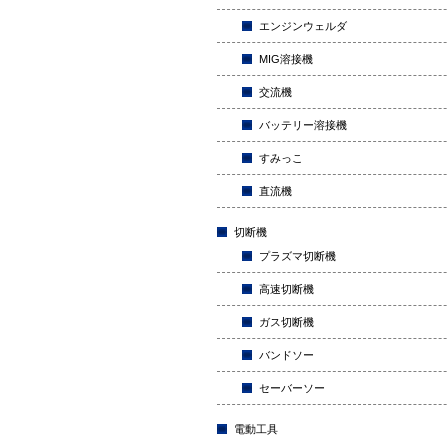
エンジンウェルダ
MIG溶接機
交流機
バッテリー溶接機
すみっこ
直流機
切断機
プラズマ切断機
高速切断機
ガス切断機
バンドソー
セーバーソー
電動工具