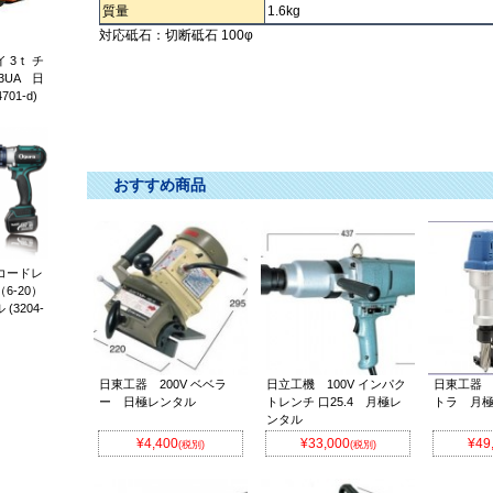
質量
1.6kg
対応砥石：切断砥石 100φ
グラインダー ｸﾞﾗｲﾝﾀﾞｰ ぐらいんだー
 3ｔ チ
3UA 日
01-d)
おすすめ商品
 コードレ
6-20）
3204-
日東工器 200V ベベラ
日立工機 100V インパク
日東工器
ー 日極レンタル
トレンチ 口25.4 月極レ
トラ 月
ンタル
¥4,400
¥33,000
¥49
(税別)
(税別)