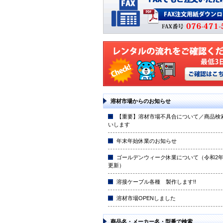
溶材市場からのお知らせ
【重要】溶材市場不具合について／商品検
いします
年末年始休業のお知らせ
ゴールデンウィーク休業について（令和2年4
更新）
溶接ケーブル各種 製作します!!
溶材市場OPENしました
商品名・メーカー名・型番で検索