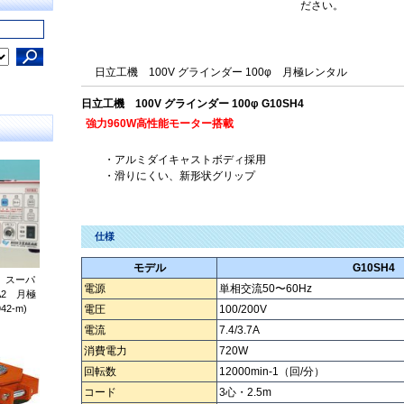
ださい。
日立工機 100V グラインダー 100φ 月極レンタル
日立工機 100V グラインダー 100φ G10SH4
強力960W高性能モーター搭載
・アルミダイキャストボディ採用
・滑りにくい、新形状グリップ
仕様
モデル
G10SH4
 スーパ
電源
単相交流50〜60Hz
2 月極
42-m)
電圧
100/200V
電流
7.4/3.7A
消費電力
720W
回転数
12000min-1（回/分）
コード
3心・2.5m