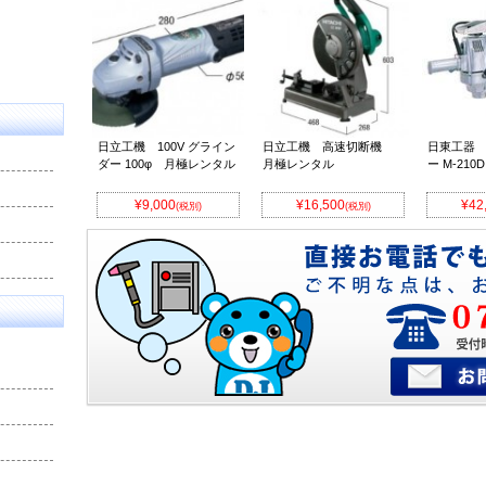
日立工機 100V グライン
日立工機 高速切断機
日東工器
ダー 100φ 月極レンタル
月極レンタル
ー M-21
¥9,000
¥16,500
¥42
(税別)
(税別)