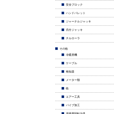
安全ブロック
ハンドパレット
ジャーナルジャッキ
爪付ジャッキ
チルローラ
その他
冷暖房機
ケーブル
検知器
メーター類
他
エアー工具
パイプ加工
溶接用回転治具