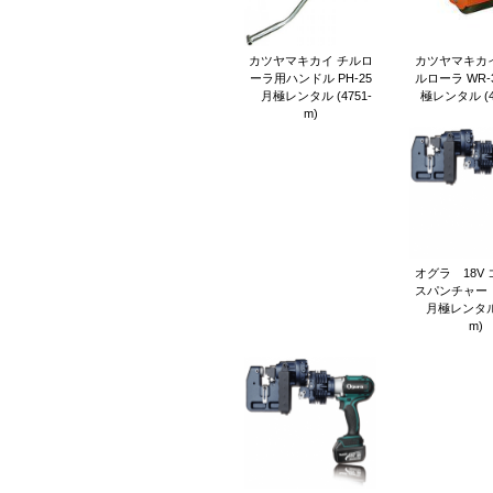
カツヤマキカイ チルロ
カツヤマキカイ
ーラ用ハンドル PH-25
ルローラ WR-
月極レンタル (4751-
極レンタル (47
m)
オグラ 18V
スパンチャー（
月極レンタル (
m)