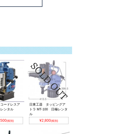
 コードレスア
日東工器 タッピングア
極レンタル
トラ MT-100 日極レンタ
ル
,500
¥2,800
(税別)
(税別)