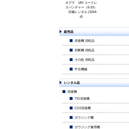
オグラ 18V コードレ
スパンチャー（6-20）
日極レンタル (3204-
d)
販売品
溶接機 消耗品
切断機 消耗品
その他 消耗品
中古機械
レンタル品
溶接機
TIG溶接機
CO2溶接機
ガウジング機
ガウジング兼用機