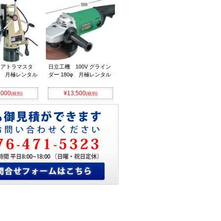
 アトラマスタ
日立工機 100V グライン
0D 月極レンタル
ダー 180φ 月極レンタル
,000
¥13,500
(税別)
(税別)