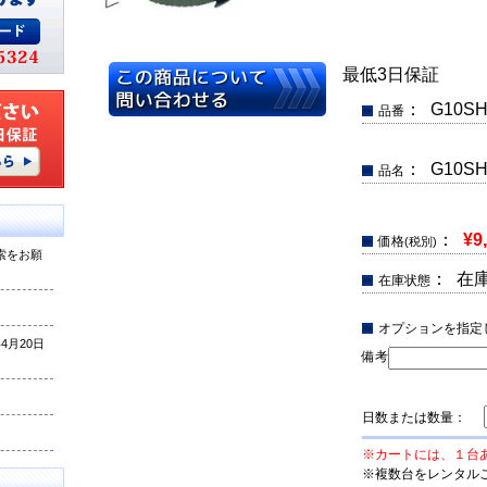
最低3日保証
： G10SH
品番
： G10
品名
：
¥9
価格
(税別)
索をお願
： 在
在庫状態
オプションを指定
月20日
備考
日数または数量：
※カートには、１台
※複数台をレンタル