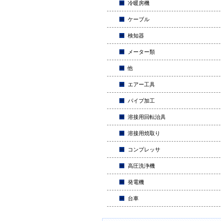
冷暖房機
ケーブル
検知器
メーター類
他
エアー工具
パイプ加工
溶接用回転治具
溶接用焼取り
コンプレッサ
高圧洗浄機
発電機
台車