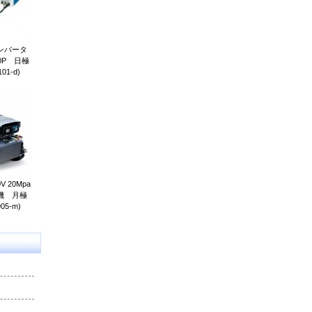
ンバータ
0P 日極
01-d)
 20Mpa
機 月極
05-m)