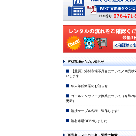
溶材市場からのお知らせ
【重要】溶材市場不具合について／商品検
いします
年末年始休業のお知らせ
ゴールデンウィーク休業について（令和2年4
更新）
溶接ケーブル各種 製作します!!
溶材市場OPENしました
商品名・メーカー名・型番で検索