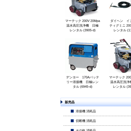
マーテック 200V 20Mpa
ダイヘン イ
温水高圧洗浄機 日極
ティグミニ 20
レンタル (3905-d)
レンタル (11
デンヨー 170Aバッテ
マーテック 200V
リー溶接機 日極レン
温水高圧洗浄
タル (6945-d)
レンタル (39
販売品
溶接機 消耗品
切断機 消耗品
その他 消耗品