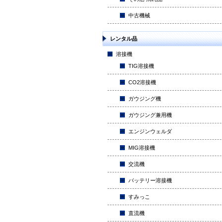
中古機械
レンタル品
溶接機
TIG溶接機
CO2溶接機
ガウジング機
ガウジング兼用機
エンジンウェルダ
MIG溶接機
交流機
バッテリー溶接機
すみっこ
直流機