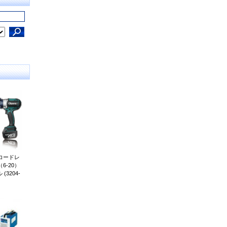
 コードレ
6-20）
3204-