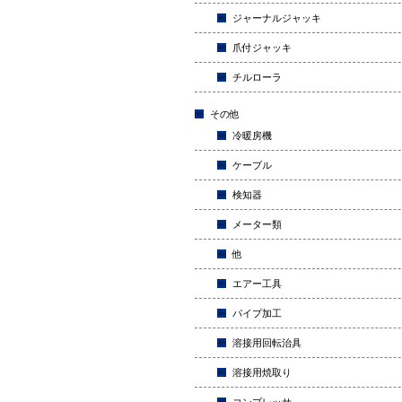
ジャーナルジャッキ
爪付ジャッキ
チルローラ
その他
冷暖房機
ケーブル
検知器
メーター類
他
エアー工具
パイプ加工
溶接用回転治具
溶接用焼取り