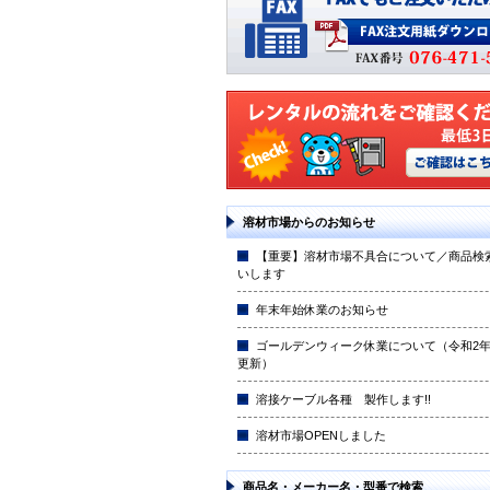
溶材市場からのお知らせ
【重要】溶材市場不具合について／商品検
いします
年末年始休業のお知らせ
ゴールデンウィーク休業について（令和2年4
更新）
溶接ケーブル各種 製作します!!
溶材市場OPENしました
商品名・メーカー名・型番で検索