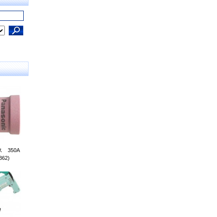
 350A
362)