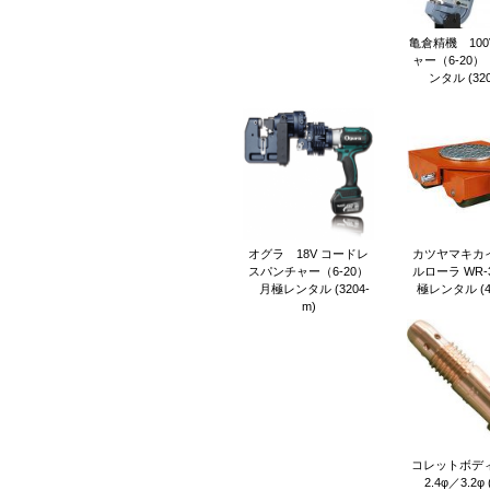
亀倉精機 100
ャー（6-20
ンタル (320
オグラ 18V コードレ
カツヤマキカイ
スパンチャー（6-20）
ルローラ WR-
月極レンタル (3204-
極レンタル (47
m)
コレットボディ 
2.4φ／3.2φ 