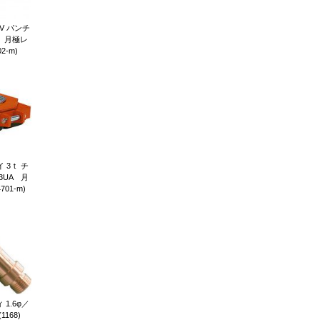
V パンチ
） 月極レ
2-m)
 3ｔ チ
3UA 月
01-m)
1.6φ／
(1168)