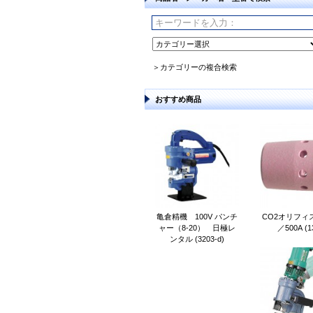
＞カテゴリーの複合検索
おすすめ商品
亀倉精機 100V パンチ
CO2オリフィス
ャー（8-20） 日極レ
／500A (1
ンタル (3203-d)