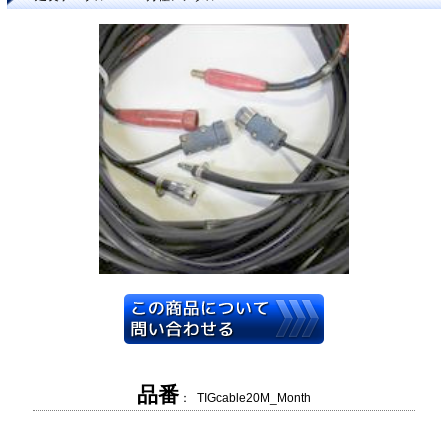
品番
： TIGcable20M_Month