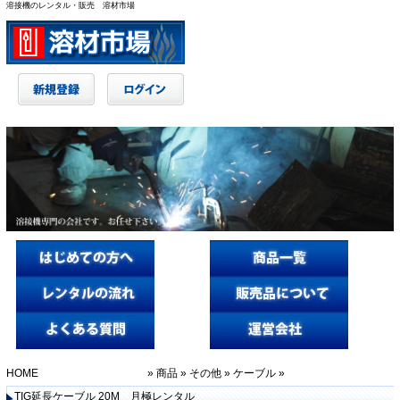
溶接機のレンタル・販売 溶材市場
HOME
»
商品
»
その他
»
ケーブル
»
TIG延長ケーブル 20M 月極レンタル