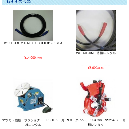
おすすめ商品
ＷＣＴ３８ ２０Ｍ ＪＡ３００オス・メス
WCT60 20M 月極レンタル
¥14,000
(税別)
¥6,600
(税別)
マツモト機械 ポジショナー PS-1F-5 月
REX ダイヘッド 1/4-3/8（NS25A3） 月
極レンタル
極レンタル