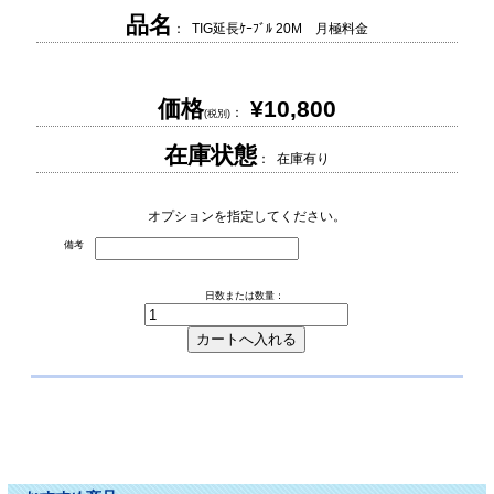
品名
： TIG延長ｹｰﾌﾞﾙ 20M 月極料金
価格
¥10,800
：
(税別)
在庫状態
： 在庫有り
オプションを指定してください。
備考
日数または数量：
TIG延長ケーブル TIG延長ｹｰﾌﾞﾙ TIG延長けーぶる TIGエンチョウケーブル TIGｴ
ﾝﾁｮｳｹｰﾌﾞﾙ TIGえんちょうけーぶる ティグ ﾃｨｸﾞ てぃぐ