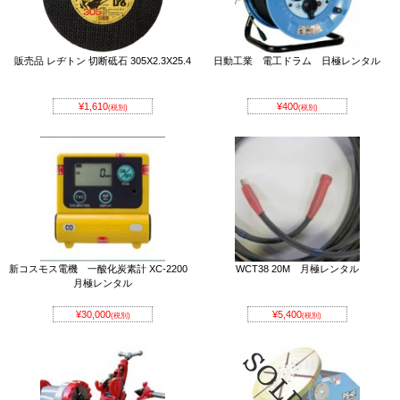
販売品 レヂトン 切断砥石 305X2.3X25.4
日動工業 電工ドラム 日極レンタル
¥1,610
¥400
(税別)
(税別)
新コスモス電機 一酸化炭素計 XC-2200
WCT38 20M 月極レンタル
月極レンタル
¥30,000
¥5,400
(税別)
(税別)