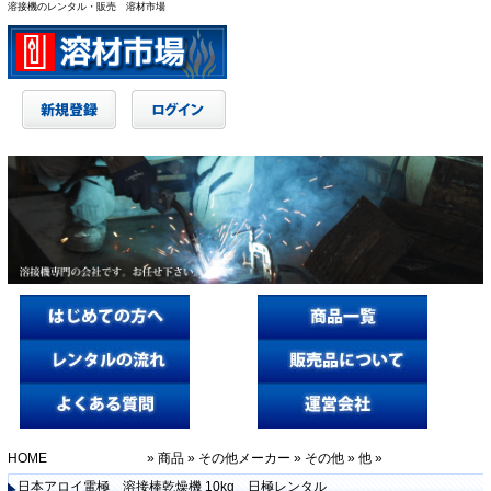
溶接機のレンタル・販売 溶材市場
HOME
»
商品
»
その他メーカー
»
その他
»
他
»
日本アロイ電極 溶接棒乾燥機 10kg 日極レンタル