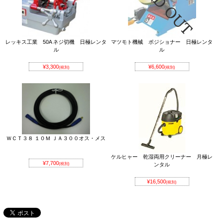
レッキス工業 50A ネジ切機 日極レンタ
マツモト機械 ポジショナー 日極レンタ
ル
ル
¥3,300
¥6,600
(税別)
(税別)
ＷＣＴ３８ １０Ｍ ＪＡ３００オス・メス
ケルヒャー 乾湿両用クリーナー 月極レ
¥7,700
(税別)
ンタル
¥16,500
(税別)