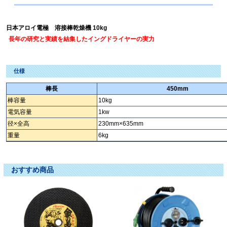
日本アロイ電極 溶接棒乾燥機 10kg
長年の研究と実績を結集したイングドライヤーの実力
仕様
棒長
450mm
棒容量
10kg
電気容量
1kw
径×全高
230mm×635mm
重量
6kg
溶接棒乾燥機 ヨウセツボウカンソウキ ﾖｳｾﾂﾎﾞｳｶﾝｿｳｷ ようせつぼうかんそうき
おすすめ商品