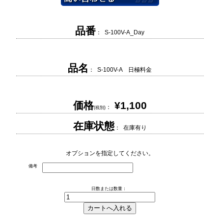
品番
： S-100V-A_Day
品名
： S-100V-A 日極料金
価格
¥1,100
：
(税別)
在庫状態
： 在庫有り
オプションを指定してください。
備考
日数または数量：