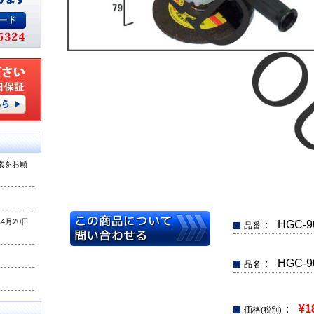
索をお願
月20日
： HGC-9
品番
： HGC-
品名
：
¥1
価格
(税別)