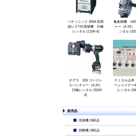
パナソニック 300A 高周
亀倉精機 100
波レスTIG溶接機 日極
ャー（6-20
レンタル (1106-d)
ンタル (320
オグラ 18V コードレ
ケミカル山本
スパンチャー（6-20）
ーシャイナーA
日極レンタル (3204-
レンタル (69
d)
販売品
溶接機 消耗品
切断機 消耗品