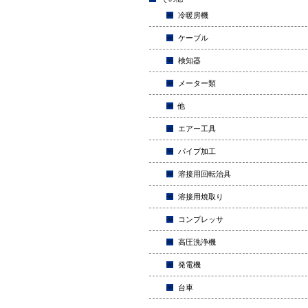
冷暖房機
ケーブル
検知器
メーター類
他
エアー工具
パイプ加工
溶接用回転治具
溶接用焼取り
コンプレッサ
高圧洗浄機
発電機
台車