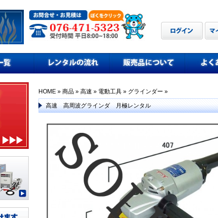
HOME
»
商品
»
高速
»
電動工具
»
グラインダー
»
高速 高周波グラインダ 月極レンタル