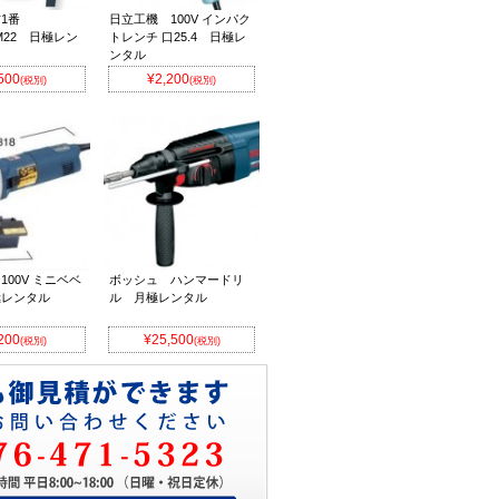
1番
日立工機 100V インパク
0/M22 日極レン
トレンチ 口25.4 日極レ
ンタル
500
¥2,200
(税別)
(税別)
100V ミニベベ
ボッシュ ハンマードリ
極レンタル
ル 月極レンタル
200
¥25,500
(税別)
(税別)