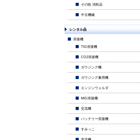
その他 消耗品
中古機械
レンタル品
溶接機
TIG溶接機
CO2溶接機
ガウジング機
ガウジング兼用機
エンジンウェルダ
MIG溶接機
交流機
バッテリー溶接機
すみっこ
直流機