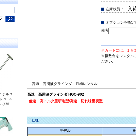
： 入
在庫状態
オプションを指定
備考
※カートには、１台
※複数台をレンタル
ださい。
高速 高周波グラインダ 月極レンタル
 チルロ
高速 高周波グラインダ HGC-902
PH-25
低速、高トルク重研削型/高速、切れ味重視型
4751-
仕様
モデル
H