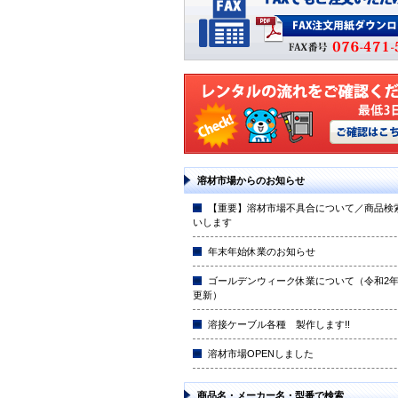
溶材市場からのお知らせ
【重要】溶材市場不具合について／商品検
いします
年末年始休業のお知らせ
ゴールデンウィーク休業について（令和2年4
更新）
溶接ケーブル各種 製作します!!
溶材市場OPENしました
商品名・メーカー名・型番で検索