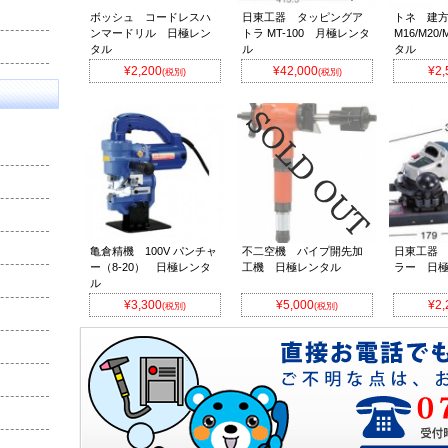
ボッシュ コードレスハ
日東工器 タッピングア
トネ 建方
ンマードリル 日極レン
トラ MT-100 月極レンタ
M16/M2
タル
ル
タル
¥2,200
¥42,000
¥2,
(税別)
(税別)
亀倉精機 100V パンチャ
不二空機 パイプ開先加
日東工器 
ー（8-20） 日極レンタ
工機 日極レンタル
ラー 日
ル
¥3,300
¥5,000
¥2,
(税別)
(税別)